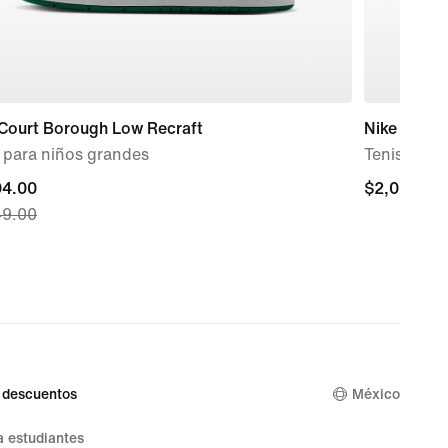
 Court Borough Low Recraft
Nike P-60
 para niños grandes
Tenis para
nt
94.00
$2,099.00
$2,099.00
49.00
94.00,
nal
49.00
 descuentos
México
 estudiantes