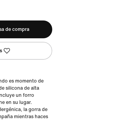
lsa de compra
s
uando es momento de
de silicona de alta
incluye un forro
ne en su lugar.
lergénica, la gorra de
ompaña mientras haces