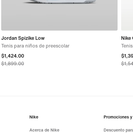
Jordan Spizike Low
Nike
Tenis para niños de preescolar
Tenis
current
$1,424.00
curre
$1,3
$1,899.00
$1,5
price
price
$1,424.00,
$1,3
original
origi
price
price
$1,899.00
$1,5
Nike
Promociones y
Acerca de Nike
Descuento para