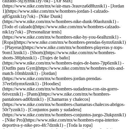
calzado-5sj3yznik1zy7ok) - [Air Max]
(https://www.nike.com/mx/w/air-max-3rauvza6d8hznik1) - [Jordan
1](https://www.nike.com/mx/w/hombres-jordan-1-calzado-
aj85gznik1zy7ok) - [Nike Dunk]
(https://www.nike.com/mx/w/hombres-nike-dunk-90aohznik1) -
[Todo el calzado](https://www.nike.com/mx/w/hombres-calzado-
nik1zy7ok) - [Personalizar tenis]
(https://www.nike.com/mx/w/hombres-nike-by-you-6ealhznik1)
-
[Ropa](https://www.nike.com/mx/w/hombres-prendas-6ymx6znik1)
- [Playeras](https://www.nike.com/mx/w/hombres-playeras-y-tops-
9om13znik1) - [Shorts](https://www.nike.com/mx/w/hombres-
shorts-38fphznik1) - [Trajes de baño]
(https://www.nike.com/mx/w/hombres-trajes-de-bano-7jtp6znik1) -
[Outfits para Gym](https://www.nike.com/mx/w/hombres-mix-and-
match-10mhlznik1) - [Jordan]
(https://www.nike.com/mx/w/hombres-jordan-prendas-
37eefz6ymx6znik1) - [Hoodies]
(https://www.nike.com/mx/w/hombres-sudaderas-con-sin-gorro-
6riveznik1) - [Pants](https://www.nike.com/mx/w/hombres-
pantalones-adl0lznik1) - [Chamarras y chalecos]
(https://www.nike.com/mx/w/hombres-chamarras-chalecos-abrigos-
50r7yznik1) - [Conjuntos pants y sudadera]
(https://www.nike.com/mx/w/hombres-conjuntos-juego-2lukpznik1)
- [Nike Pro](https://www.nike.com/mx/w/hombres-ropa-interior-
deportiva-y-nike-pro-4fc7dznik1) - [Toda la ropa]