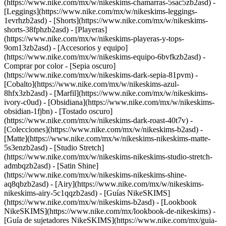
(https://www.nike.com/mx/w/nikeskims-chamarras-5sac5zb2asd) -
[Leggings](https://www.nike.com/mx/w/nikeskims-leggings-
1evrhzb2asd) - [Shorts](https://www.nike.com/mx/w/nikeskims-
shorts-38fphzb2asd) - [Playeras]
(https://www.nike.com/mx/w/nikeskims-playeras-y-tops-
9om13zb2asd) - [Accesorios y equipo]
(https://www.nike.com/mx/w/nikeskims-equipo-6bvfkzb2asd)
-
Comprar por color - [Sepia oscuro]
(https://www.nike.com/mx/w/nikeskims-dark-sepia-81pvm) -
[Cobalto](https://www.nike.com/mx/w/nikeskims-azul-
8hfx3zb2asd) - [Marfil](https://www.nike.com/mx/w/nikeskims-
ivory-c0ud) - [Obsidiana](https://www.nike.com/mx/w/nikeskims-
obsidian-1fjbn) - [Tostado oscuro]
(https://www.nike.com/mx/w/nikeskims-dark-roast-40t7v)
-
[Colecciones](https://www.nike.com/mx/w/nikeskims-b2asd) -
[Matte](https://www.nike.com/mx/w/nikeskims-nikeskims-matte-
5s3enzb2asd) - [Studio Stretch]
(https://www.nike.com/mx/w/nikeskims-nikeskims-studio-stretch-
admbqzb2asd) - [Satin Shine]
(https://www.nike.com/mx/w/nikeskims-nikeskims-shine-
aq8qbzb2asd) - [Airy](https://www.nike.com/mx/w/nikeskims-
nikeskims-airy-5c1qqzb2asd)
- [Guías NikeSKIMS]
(https://www.nike.com/mx/w/nikeskims-b2asd) - [Lookbook
NikeSKIMS](https://www.nike.com/mx/lookbook-de-nikeskims) -
[Guía de sujetadores NikeSKIMS](https://www.nike.com/mx/guia-