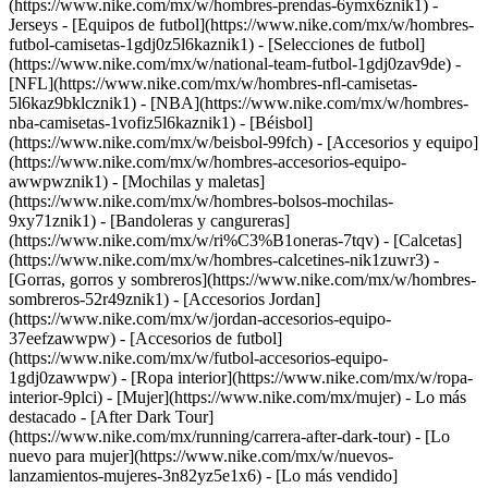
(https://www.nike.com/mx/w/hombres-prendas-6ymx6znik1)
-
Jerseys - [Equipos de futbol](https://www.nike.com/mx/w/hombres-
futbol-camisetas-1gdj0z5l6kaznik1) - [Selecciones de futbol]
(https://www.nike.com/mx/w/national-team-futbol-1gdj0zav9de) -
[NFL](https://www.nike.com/mx/w/hombres-nfl-camisetas-
5l6kaz9bklcznik1) - [NBA](https://www.nike.com/mx/w/hombres-
nba-camisetas-1vofiz5l6kaznik1) - [Béisbol]
(https://www.nike.com/mx/w/beisbol-99fch)
- [Accesorios y equipo]
(https://www.nike.com/mx/w/hombres-accesorios-equipo-
awwpwznik1) - [Mochilas y maletas]
(https://www.nike.com/mx/w/hombres-bolsos-mochilas-
9xy71znik1) - [Bandoleras y cangureras]
(https://www.nike.com/mx/w/ri%C3%B1oneras-7tqv) - [Calcetas]
(https://www.nike.com/mx/w/hombres-calcetines-nik1zuwr3) -
[Gorras, gorros y sombreros](https://www.nike.com/mx/w/hombres-
sombreros-52r49znik1) - [Accesorios Jordan]
(https://www.nike.com/mx/w/jordan-accesorios-equipo-
37eefzawwpw) - [Accesorios de futbol]
(https://www.nike.com/mx/w/futbol-accesorios-equipo-
1gdj0zawwpw) - [Ropa interior](https://www.nike.com/mx/w/ropa-
interior-9plci) - [Mujer](https://www.nike.com/mx/mujer) - Lo más
destacado - [After Dark Tour]
(https://www.nike.com/mx/running/carrera-after-dark-tour) - [Lo
nuevo para mujer](https://www.nike.com/mx/w/nuevos-
lanzamientos-mujeres-3n82yz5e1x6) - [Lo más vendido]