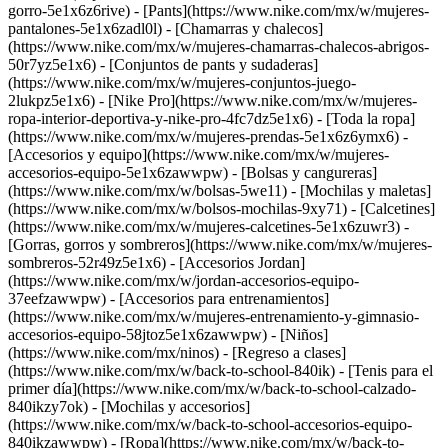
gorro-5e1x6z6rive) - [Pants](https://www.nike.com/mx/w/mujeres-
pantalones-5e1x6zadl0l) - [Chamarras y chalecos]
(https://www.nike.com/mx/w/mujeres-chamarras-chalecos-abrigos-
50r7yz5e1x6) - [Conjuntos de pants y sudaderas]
(https://www.nike.com/mx/w/mujeres-conjuntos-juego-
2lukpz5e1x6) - [Nike Pro](https://www.nike.com/mx/w/mujeres-
ropa-interior-deportiva-y-nike-pro-4fc7dz5e1x6) - [Toda la ropa]
(https://www.nike.com/mx/w/mujeres-prendas-5e1x6z6ymx6)
-
[Accesorios y equipo](https://www.nike.com/mx/w/mujeres-
accesorios-equipo-5e1x6zawwpw) - [Bolsas y cangureras]
(https://www.nike.com/mx/w/bolsas-5we11) - [Mochilas y maletas]
(https://www.nike.com/mx/w/bolsos-mochilas-9xy71) - [Calcetines]
(https://www.nike.com/mx/w/mujeres-calcetines-5e1x6zuwr3) -
[Gorras, gorros y sombreros](https://www.nike.com/mx/w/mujeres-
sombreros-52r49z5e1x6) - [Accesorios Jordan]
(https://www.nike.com/mx/w/jordan-accesorios-equipo-
37eefzawwpw) - [Accesorios para entrenamientos]
(https://www.nike.com/mx/w/mujeres-entrenamiento-y-gimnasio-
accesorios-equipo-58jtoz5e1x6zawwpw) - [Niños]
(https://www.nike.com/mx/ninos) - [Regreso a clases]
(https://www.nike.com/mx/w/back-to-school-840ik) - [Tenis para el
primer día](https://www.nike.com/mx/w/back-to-school-calzado-
840ikzy7ok) - [Mochilas y accesorios]
(https://www.nike.com/mx/w/back-to-school-accesorios-equipo-
840ikzawwpw) - [Ropa](https://www.nike.com/mx/w/back-to-