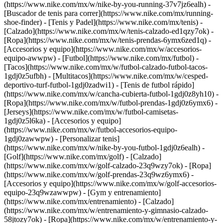
(https://www.nike.com/mx/w/nike-by-you-running-37v7jz6ealh) -
[Buscador de tenis para correr](https://www.nike.com/mx/running-
shoe-finder)
- [Tenis y Padel](https://www.nike.com/mx/tenis) -
[Calzado](https://www.nike.com/mx/w/tenis-calzado-ed1qzy7ok) -
[Ropa](https://www.nike.com/mx/w/tenis-prendas-6ymx6zed1q) -
[Accesorios y equipo](https://www.nike.com/mx/w/accesorios-
equipo-awwpw)
- [Futbol](https://www.nike.com/mx/futbol) -
[Tacos](https://www.nike.com/mx/w/futbol-calzado-futbol-tacos-
1gdj0z5ufbh) - [Multitacos](https://www.nike.com/mx/w/cesped-
deportivo-turf-futbol-1gdj0zadwi1) - [Tenis de futbol rápido]
(https://www.nike.com/mx/w/cancha-cubierta-futbol-1gdj0z8yh10) -
[Ropa](https://www.nike.com/mx/w/futbol-prendas-1gdj0z6ymx6) -
[Jerseys](https://www.nike.com/mx/w/futbol-camisetas-
1gdj0z5l6ka) - [Accesorios y equipo]
(https://www.nike.com/mx/w/futbol-accesorios-equipo-
1gdj0zawwpw) - [Personalizar tenis]
(https://www.nike.com/mx/w/nike-by-you-futbol-1gdj0z6ealh)
-
[Golf](https://www.nike.com/mx/golf) - [Calzado]
(https://www.nike.com/mx/w/golf-calzado-23q9wzy7ok) - [Ropa]
(https://www.nike.com/mx/w/golf-prendas-23q9wz6ymx6) -
[Accesorios y equipo](https://www.nike.com/mx/w/golf-accesorios-
equipo-23q9wzawwpw)
- [Gym y entrenamiento]
(https://www.nike.com/mx/entrenamiento) - [Calzado]
(https://www.nike.com/mx/w/entrenamiento-y-gimnasio-calzado-
58jtozy7ok) - [Ropa](https://www.nike.com/mx/w/entrenamiento-y-