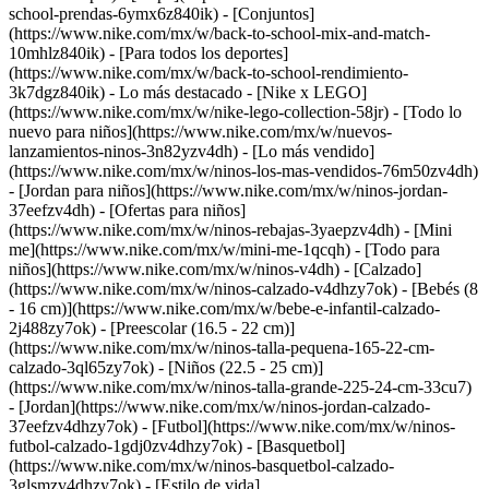
school-prendas-6ymx6z840ik) - [Conjuntos]
(https://www.nike.com/mx/w/back-to-school-mix-and-match-
10mhlz840ik) - [Para todos los deportes]
(https://www.nike.com/mx/w/back-to-school-rendimiento-
3k7dgz840ik)
- Lo más destacado - [Nike x LEGO]
(https://www.nike.com/mx/w/nike-lego-collection-58jr) - [Todo lo
nuevo para niños](https://www.nike.com/mx/w/nuevos-
lanzamientos-ninos-3n82yzv4dh) - [Lo más vendido]
(https://www.nike.com/mx/w/ninos-los-mas-vendidos-76m50zv4dh)
- [Jordan para niños](https://www.nike.com/mx/w/ninos-jordan-
37eefzv4dh) - [Ofertas para niños]
(https://www.nike.com/mx/w/ninos-rebajas-3yaepzv4dh) - [Mini
me](https://www.nike.com/mx/w/mini-me-1qcqh) - [Todo para
niños](https://www.nike.com/mx/w/ninos-v4dh)
- [Calzado]
(https://www.nike.com/mx/w/ninos-calzado-v4dhzy7ok) - [Bebés (8
- 16 cm)](https://www.nike.com/mx/w/bebe-e-infantil-calzado-
2j488zy7ok) - [Preescolar (16.5 - 22 cm)]
(https://www.nike.com/mx/w/ninos-talla-pequena-165-22-cm-
calzado-3ql65zy7ok) - [Niños (22.5 - 25 cm)]
(https://www.nike.com/mx/w/ninos-talla-grande-225-24-cm-33cu7)
- [Jordan](https://www.nike.com/mx/w/ninos-jordan-calzado-
37eefzv4dhzy7ok) - [Futbol](https://www.nike.com/mx/w/ninos-
futbol-calzado-1gdj0zv4dhzy7ok) - [Basquetbol]
(https://www.nike.com/mx/w/ninos-basquetbol-calzado-
3glsmzv4dhzy7ok) - [Estilo de vida]