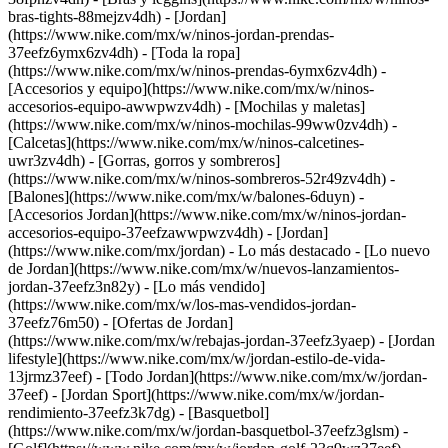
bras-tights-88mejzv4dh) - [Jordan]
(https://www.nike.com/mx/w/ninos-jordan-prendas-
37eefz6ymx6zv4dh) - [Toda la ropa]
(https://www.nike.com/mx/w/ninos-prendas-6ymx6zv4dh)
-
[Accesorios y equipo](https://www.nike.com/mx/w/ninos-
accesorios-equipo-awwpwzv4dh) - [Mochilas y maletas]
(https://www.nike.com/mx/w/ninos-mochilas-99ww0zv4dh) -
[Calcetas](https://www.nike.com/mx/w/ninos-calcetines-
uwr3zv4dh) - [Gorras, gorros y sombreros]
(https://www.nike.com/mx/w/ninos-sombreros-52r49zv4dh) -
[Balones](https://www.nike.com/mx/w/balones-6duyn) -
[Accesorios Jordan](https://www.nike.com/mx/w/ninos-jordan-
accesorios-equipo-37eefzawwpwzv4dh) - [Jordan]
(https://www.nike.com/mx/jordan) - Lo más destacado - [Lo nuevo
de Jordan](https://www.nike.com/mx/w/nuevos-lanzamientos-
jordan-37eefz3n82y) - [Lo más vendido]
(https://www.nike.com/mx/w/los-mas-vendidos-jordan-
37eefz76m50) - [Ofertas de Jordan]
(https://www.nike.com/mx/w/rebajas-jordan-37eefz3yaep) - [Jordan
lifestyle](https://www.nike.com/mx/w/jordan-estilo-de-vida-
13jrmz37eef) - [Todo Jordan](https://www.nike.com/mx/w/jordan-
37eef)
- [Jordan Sport](https://www.nike.com/mx/w/jordan-
rendimiento-37eefz3k7dg) - [Basquetbol]
(https://www.nike.com/mx/w/jordan-basquetbol-37eefz3glsm) -