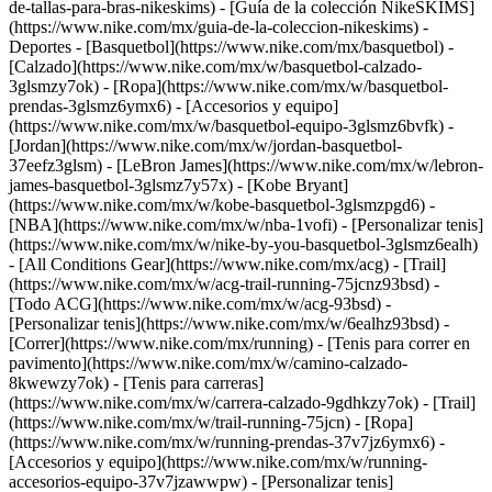
de-tallas-para-bras-nikeskims) - [Guía de la colección NikeSKIMS]
(https://www.nike.com/mx/guia-de-la-coleccion-nikeskims) -
Deportes - [Basquetbol](https://www.nike.com/mx/basquetbol) -
[Calzado](https://www.nike.com/mx/w/basquetbol-calzado-
3glsmzy7ok) - [Ropa](https://www.nike.com/mx/w/basquetbol-
prendas-3glsmz6ymx6) - [Accesorios y equipo]
(https://www.nike.com/mx/w/basquetbol-equipo-3glsmz6bvfk) -
[Jordan](https://www.nike.com/mx/w/jordan-basquetbol-
37eefz3glsm) - [LeBron James](https://www.nike.com/mx/w/lebron-
james-basquetbol-3glsmz7y57x) - [Kobe Bryant]
(https://www.nike.com/mx/w/kobe-basquetbol-3glsmzpgd6) -
[NBA](https://www.nike.com/mx/w/nba-1vofi) - [Personalizar tenis]
(https://www.nike.com/mx/w/nike-by-you-basquetbol-3glsmz6ealh)
- [All Conditions Gear](https://www.nike.com/mx/acg) - [Trail]
(https://www.nike.com/mx/w/acg-trail-running-75jcnz93bsd) -
[Todo ACG](https://www.nike.com/mx/w/acg-93bsd) -
[Personalizar tenis](https://www.nike.com/mx/w/6ealhz93bsd)
-
[Correr](https://www.nike.com/mx/running) - [Tenis para correr en
pavimento](https://www.nike.com/mx/w/camino-calzado-
8kwewzy7ok) - [Tenis para carreras]
(https://www.nike.com/mx/w/carrera-calzado-9gdhkzy7ok) - [Trail]
(https://www.nike.com/mx/w/trail-running-75jcn) - [Ropa]
(https://www.nike.com/mx/w/running-prendas-37v7jz6ymx6) -
[Accesorios y equipo](https://www.nike.com/mx/w/running-
accesorios-equipo-37v7jzawwpw) - [Personalizar tenis]