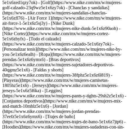
5e1x6zed1qzy7ok) - [Golf](https://www.nike.com/mx/w/mujeres-
golf-calzado-23q9wz5e1x6zy7ok) - [Chanclas y sandalias]
(https://www.nike.com/mx/w/mujeres-sandalias-chanclas-
5e1x6zfl76) - [Air Force 1](https://www.nike.com/mx/w/mujeres-
air-force-1-5e1x6z5sj3y) - [Nike Dunk]
(https://www.nike.com/mx/w/mujeres-nike-dunk-5e1x6z90aoh) -
[Nike Cortez](https://www.nike.com/mx/w/mujeres-cortez-
5e1x6zbyfx) - [Todo el calzado]
(https://www.nike.com/mx/w/mujeres-calzado-5e1x6zy7ok) -
[Personalizar tenis](https://www.nike.com/mx/w/mujeres-nike-by-
you-5e1x6z6ealh)
- [Ropa](https://www.nike.com/mx/w/mujeres-
prendas-5e1x6z6ymx6) - [Bras deportivos]
(https://www.nike.com/mx/w/mujeres-sujetadores-deportivos-
40qgmz5e1x6) - [Faldas y shorts]
(https://www.nike.com/mx/w/mujeres-38fphz5e1x6z6l819) -
[Playeras](https://www.nike.com/mx/w/mujeres-camisetas-
1805hz5e1x6) - [Jerseys](https://www.nike.com/mx/w/mujeres-
jerseys-5e1x6z5l6ka) - [Leggins]
(https://www.nike.com/mx/w/mujeres-pants-y-tights-29sh2z5e1x6) -
[Conjuntos deportivos](https://www.nike.com/mx/w/mujeres-mix-
and-match-10mhlz5e1x6) - [Jordan]
(https://www.nike.com/mx/w/mujeres-jordan-prendas-
37eefz5e1x6z6ymx6) - [Trajes de baño]
(https://www.nike.com/mx/w/mujeres-trajes-de-bano-5e1x6z7jtp6) -
[Hoodies](https://www.nike.com/mx/w/mujeres-sudaderas-con-sin-