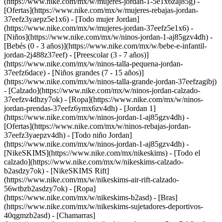
(https://www.nike.com/mx/w/mujeres-jordan-1-5e1x6zaj85g) -
[Ofertas](https://www.nike.com/mx/w/mujeres-rebajas-jordan-
37eefz3yaepz5e1x6) - [Todo mujer Jordan]
(https://www.nike.com/mx/w/mujeres-jordan-37eefz5e1x6)
-
[Niños](https://www.nike.com/mx/w/ninos-jordan-1-aj85gzv4dh) -
[Bebés (0 - 3 años)](https://www.nike.com/mx/w/bebe-e-infantil-
jordan-2j488z37eef) - [Preescolar (3 - 7 años)]
(https://www.nike.com/mx/w/ninos-talla-pequena-jordan-
37eefz6dace) - [Niños grandes (7 - 15 años)]
(https://www.nike.com/mx/w/ninos-talla-grande-jordan-37eefzagibj)
- [Calzado](https://www.nike.com/mx/w/ninos-jordan-calzado-
37eefzv4dhzy7ok) - [Ropa](https://www.nike.com/mx/w/ninos-
jordan-prendas-37eefz6ymx6zv4dh) - [Jordan 1]
(https://www.nike.com/mx/w/ninos-jordan-1-aj85gzv4dh) -
[Ofertas](https://www.nike.com/mx/w/ninos-rebajas-jordan-
37eefz3yaepzv4dh) - [Todo niño Jordan]
(https://www.nike.com/mx/w/ninos-jordan-1-aj85gzv4dh) -
[NikeSKIMS](https://www.nike.com/mx/nikeskims) - [Todo el
calzado](https://www.nike.com/mx/w/nikeskims-calzado-
b2asdzy7ok) - [NikeSKIMS Rift]
(https://www.nike.com/mx/w/nikeskims-air-rift-calzado-
56wtbzb2asdzy7ok)
- [Ropa]
(https://www.nike.com/mx/w/nikeskims-b2asd) - [Bras]
(https://www.nike.com/mx/w/nikeskims-sujetadores-deportivos-
40qgmzb2asd) - [Chamarras]