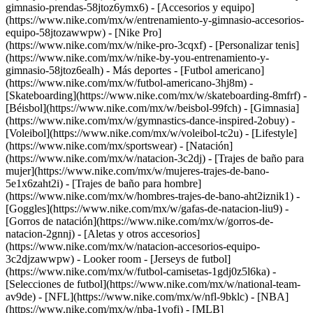
gimnasio-prendas-58jtoz6ymx6) - [Accesorios y equipo]
(https://www.nike.com/mx/w/entrenamiento-y-gimnasio-accesorios-
equipo-58jtozawwpw) - [Nike Pro]
(https://www.nike.com/mx/w/nike-pro-3cqxf) - [Personalizar tenis]
(https://www.nike.com/mx/w/nike-by-you-entrenamiento-y-
gimnasio-58jtoz6ealh)
- Más deportes - [Futbol americano]
(https://www.nike.com/mx/w/futbol-americano-3hj8m) -
[Skateboarding](https://www.nike.com/mx/w/skateboarding-8mfrf) -
[Béisbol](https://www.nike.com/mx/w/beisbol-99fch) - [Gimnasia]
(https://www.nike.com/mx/w/gymnastics-dance-inspired-2obuy) -
[Voleibol](https://www.nike.com/mx/w/voleibol-tc2u) - [Lifestyle]
(https://www.nike.com/mx/sportswear)
- [Natación]
(https://www.nike.com/mx/w/natacion-3c2dj) - [Trajes de baño para
mujer](https://www.nike.com/mx/w/mujeres-trajes-de-bano-
5e1x6zaht2i) - [Trajes de baño para hombre]
(https://www.nike.com/mx/w/hombres-trajes-de-bano-aht2iznik1) -
[Goggles](https://www.nike.com/mx/w/gafas-de-natacion-liu9) -
[Gorros de natación](https://www.nike.com/mx/w/gorros-de-
natacion-2gnnj) - [Aletas y otros accesorios]
(https://www.nike.com/mx/w/natacion-accesorios-equipo-
3c2djzawwpw)
- Looker room - [Jerseys de futbol]
(https://www.nike.com/mx/w/futbol-camisetas-1gdj0z5l6ka) -
[Selecciones de futbol](https://www.nike.com/mx/w/national-team-
av9de) - [NFL](https://www.nike.com/mx/w/nfl-9bklc) - [NBA]
(https://www.nike.com/mx/w/nba-1vofi) - [MLB]