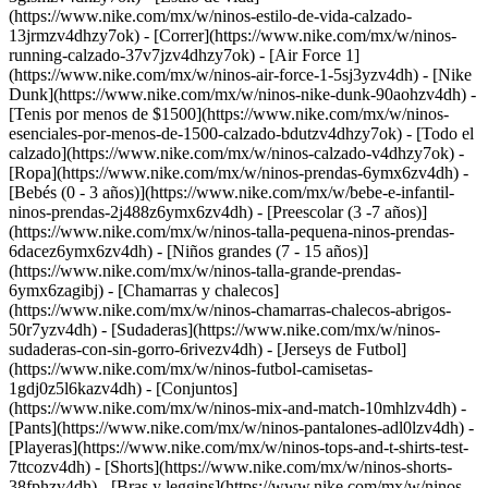
(https://www.nike.com/mx/w/ninos-estilo-de-vida-calzado-
13jrmzv4dhzy7ok) - [Correr](https://www.nike.com/mx/w/ninos-
running-calzado-37v7jzv4dhzy7ok) - [Air Force 1]
(https://www.nike.com/mx/w/ninos-air-force-1-5sj3yzv4dh) - [Nike
Dunk](https://www.nike.com/mx/w/ninos-nike-dunk-90aohzv4dh) -
[Tenis por menos de $1500](https://www.nike.com/mx/w/ninos-
esenciales-por-menos-de-1500-calzado-bdutzv4dhzy7ok) - [Todo el
calzado](https://www.nike.com/mx/w/ninos-calzado-v4dhzy7ok)
-
[Ropa](https://www.nike.com/mx/w/ninos-prendas-6ymx6zv4dh) -
[Bebés (0 - 3 años)](https://www.nike.com/mx/w/bebe-e-infantil-
ninos-prendas-2j488z6ymx6zv4dh) - [Preescolar (3 -7 años)]
(https://www.nike.com/mx/w/ninos-talla-pequena-ninos-prendas-
6dacez6ymx6zv4dh) - [Niños grandes (7 - 15 años)]
(https://www.nike.com/mx/w/ninos-talla-grande-prendas-
6ymx6zagibj) - [Chamarras y chalecos]
(https://www.nike.com/mx/w/ninos-chamarras-chalecos-abrigos-
50r7yzv4dh) - [Sudaderas](https://www.nike.com/mx/w/ninos-
sudaderas-con-sin-gorro-6rivezv4dh) - [Jerseys de Futbol]
(https://www.nike.com/mx/w/ninos-futbol-camisetas-
1gdj0z5l6kazv4dh) - [Conjuntos]
(https://www.nike.com/mx/w/ninos-mix-and-match-10mhlzv4dh) -
[Pants](https://www.nike.com/mx/w/ninos-pantalones-adl0lzv4dh) -
[Playeras](https://www.nike.com/mx/w/ninos-tops-and-t-shirts-test-
7ttcozv4dh) - [Shorts](https://www.nike.com/mx/w/ninos-shorts-
38fphzv4dh) - [Bras y leggins](https://www.nike.com/mx/w/ninos-