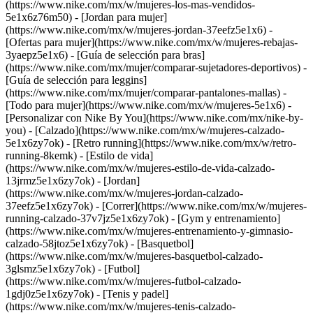
(https://www.nike.com/mx/w/mujeres-los-mas-vendidos-
5e1x6z76m50) - [Jordan para mujer]
(https://www.nike.com/mx/w/mujeres-jordan-37eefz5e1x6) -
[Ofertas para mujer](https://www.nike.com/mx/w/mujeres-rebajas-
3yaepz5e1x6) - [Guía de selección para bras]
(https://www.nike.com/mx/mujer/comparar-sujetadores-deportivos) -
[Guía de selección para leggins]
(https://www.nike.com/mx/mujer/comparar-pantalones-mallas) -
[Todo para mujer](https://www.nike.com/mx/w/mujeres-5e1x6) -
[Personalizar con Nike By You](https://www.nike.com/mx/nike-by-
you)
- [Calzado](https://www.nike.com/mx/w/mujeres-calzado-
5e1x6zy7ok) - [Retro running](https://www.nike.com/mx/w/retro-
running-8kemk) - [Estilo de vida]
(https://www.nike.com/mx/w/mujeres-estilo-de-vida-calzado-
13jrmz5e1x6zy7ok) - [Jordan]
(https://www.nike.com/mx/w/mujeres-jordan-calzado-
37eefz5e1x6zy7ok) - [Correr](https://www.nike.com/mx/w/mujeres-
running-calzado-37v7jz5e1x6zy7ok) - [Gym y entrenamiento]
(https://www.nike.com/mx/w/mujeres-entrenamiento-y-gimnasio-
calzado-58jtoz5e1x6zy7ok) - [Basquetbol]
(https://www.nike.com/mx/w/mujeres-basquetbol-calzado-
3glsmz5e1x6zy7ok) - [Futbol]
(https://www.nike.com/mx/w/mujeres-futbol-calzado-
1gdj0z5e1x6zy7ok) - [Tenis y padel]
(https://www.nike.com/mx/w/mujeres-tenis-calzado-