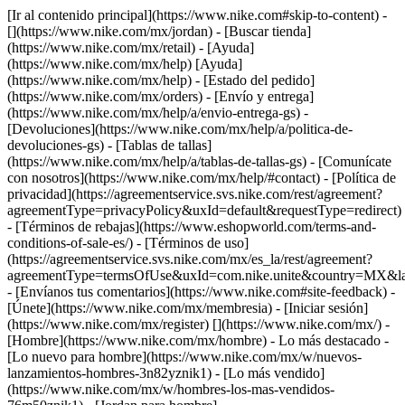
[Ir al contenido principal](https://www.nike.com#skip-to-content) -
[](https://www.nike.com/mx/jordan)
- [Buscar tienda]
(https://www.nike.com/mx/retail) - [Ayuda]
(https://www.nike.com/mx/help) [Ayuda]
(https://www.nike.com/mx/help) - [Estado del pedido]
(https://www.nike.com/mx/orders) - [Envío y entrega]
(https://www.nike.com/mx/help/a/envio-entrega-gs) -
[Devoluciones](https://www.nike.com/mx/help/a/politica-de-
devoluciones-gs) - [Tablas de tallas]
(https://www.nike.com/mx/help/a/tablas-de-tallas-gs) - [Comunícate
con nosotros](https://www.nike.com/mx/help/#contact) - [Política de
privacidad](https://agreementservice.svs.nike.com/rest/agreement?
agreementType=privacyPolicy&uxId=default&requestType=redirect)
- [Términos de rebajas](https://www.eshopworld.com/terms-and-
conditions-of-sale-es/) - [Términos de uso]
(https://agreementservice.svs.nike.com/mx/es_la/rest/agreement?
agreementType=termsOfUse&uxId=com.nike.unite&country=MX&lan
- [Envíanos tus comentarios](https://www.nike.com#site-feedback) -
[Únete](https://www.nike.com/mx/membresia) - [Iniciar sesión]
(https://www.nike.com/mx/register)
[](https://www.nike.com/mx/) -
[Hombre](https://www.nike.com/mx/hombre) - Lo más destacado -
[Lo nuevo para hombre](https://www.nike.com/mx/w/nuevos-
lanzamientos-hombres-3n82yznik1) - [Lo más vendido]
(https://www.nike.com/mx/w/hombres-los-mas-vendidos-