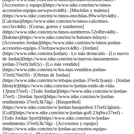
[Accesorios y equipo](https://www.nike.com/mx/w/ninos-
accesorios-equipo-awwpwzv4dh) - [Mochilas y maletas]
(https://www.nike.com/mx/w/ninos-mochilas-99ww0zv4dh) -
[Calcetas](https://www.nike.com/mx/w/ninos-calcetines-
uwr3zv4dh) - [Gorras, gorros y sombreros]
(https://www.nike.com/mx/w/ninos-sombreros-52r49zv4dh) -
[Balones](https://www.nike.com/mx/w/balones-6duyn) -
[Accesorios Jordan](https://www.nike.com/mx/w/ninos-jordan-
accesorios-equipo-37eefzawwpwzv4dh) - [Jordan]
(https://www.nike.com/mx/jordan) - Lo más destacado - [Lo nuevo
de Jordan](https://www.nike.com/mx/w/nuevos-lanzamientos-
jordan-37eefz3n82y) - [Lo más vendido]
(https://www.nike.com/mx/w/los-mas-vendidos-jordan-
37eefz76m50) - [Ofertas de Jordan]
(https://www.nike.com/mx/w/rebajas-jordan-37eefz3yaep) - [Jordan
lifestyle](https://www.nike.com/mx/w/jordan-estilo-de-vida-
13jrmz37eef) - [Todo Jordan](https://www.nike.com/mx/w/jordan-
37eef)
- [Jordan Sport](https://www.nike.com/mx/w/jordan-
rendimiento-37eefz3k7dg) - [Basquetbol]
(https://www.nike.com/mx/w/jordan-basquetbol-37eefz3glsm) -
[Golf](https://www.nike.com/mx/w/jordan-golf-23q9wz37eef) -
[Todo Jordan Sport](https://www.nike.com/mx/w/jordan-
rendimiento-37eefz3k7dg)
- [Accesorios y equipo]
(https://www.nike.com/mx/w/jordan-accesorios-equipo-