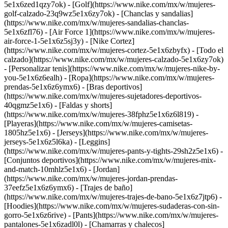
5e1x6zed1qzy7ok) - [Golf](https://www.nike.com/mx/w/mujeres-
golf-calzado-23q9wz5e1x6zy7ok) - [Chanclas y sandalias]
(https://www.nike.com/mx/w/mujeres-sandalias-chanclas-
5e1x6zfl76) - [Air Force 1](https://www.nike.com/mx/w/mujeres-
air-force-1-5e1x6z5sj3y) - [Nike Cortez]
(https://www.nike.com/mx/w/mujeres-cortez-5e1x6zbyfx) - [Todo el
calzado](https://www.nike.com/mx/w/mujeres-calzado-5e1x6zy7ok)
- [Personalizar tenis](https://www.nike.com/mx/w/mujeres-nike-by-
you-5e1x6z6ealh)
- [Ropa](https://www.nike.com/mx/w/mujeres-
prendas-5e1x6z6ymx6) - [Bras deportivos]
(https://www.nike.com/mx/w/mujeres-sujetadores-deportivos-
40qgmz5e1x6) - [Faldas y shorts]
(https://www.nike.com/mx/w/mujeres-38fphz5e1x6z6l819) -
[Playeras](https://www.nike.com/mx/w/mujeres-camisetas-
1805hz5e1x6) - [Jerseys](https://www.nike.com/mx/w/mujeres-
jerseys-5e1x6z5l6ka) - [Leggins]
(https://www.nike.com/mx/w/mujeres-pants-y-tights-29sh2z5e1x6) -
[Conjuntos deportivos](https://www.nike.com/mx/w/mujeres-mix-
and-match-10mhlz5e1x6) - [Jordan]
(https://www.nike.com/mx/w/mujeres-jordan-prendas-
37eefz5e1x6z6ymx6) - [Trajes de baño]
(https://www.nike.com/mx/w/mujeres-trajes-de-bano-5e1x6z7jtp6) -
[Hoodies](https://www.nike.com/mx/w/mujeres-sudaderas-con-sin-
gorro-5e1x6z6rive) - [Pants](https://www.nike.com/mx/w/mujeres-
pantalones-5e1x6zadl0l) - [Chamarras y chalecos]