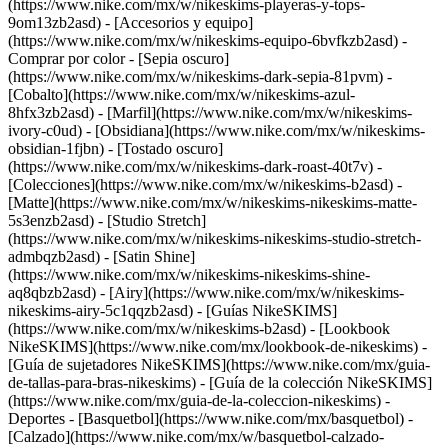
(https://www.nike.com/mx/w/nikeskims-playeras-y-tops-
9om13zb2asd) - [Accesorios y equipo]
(https://www.nike.com/mx/w/nikeskims-equipo-6bvfkzb2asd)
-
Comprar por color - [Sepia oscuro]
(https://www.nike.com/mx/w/nikeskims-dark-sepia-81pvm) -
[Cobalto](https://www.nike.com/mx/w/nikeskims-azul-
8hfx3zb2asd) - [Marfil](https://www.nike.com/mx/w/nikeskims-
ivory-c0ud) - [Obsidiana](https://www.nike.com/mx/w/nikeskims-
obsidian-1fjbn) - [Tostado oscuro]
(https://www.nike.com/mx/w/nikeskims-dark-roast-40t7v)
-
[Colecciones](https://www.nike.com/mx/w/nikeskims-b2asd) -
[Matte](https://www.nike.com/mx/w/nikeskims-nikeskims-matte-
5s3enzb2asd) - [Studio Stretch]
(https://www.nike.com/mx/w/nikeskims-nikeskims-studio-stretch-
admbqzb2asd) - [Satin Shine]
(https://www.nike.com/mx/w/nikeskims-nikeskims-shine-
aq8qbzb2asd) - [Airy](https://www.nike.com/mx/w/nikeskims-
nikeskims-airy-5c1qqzb2asd)
- [Guías NikeSKIMS]
(https://www.nike.com/mx/w/nikeskims-b2asd) - [Lookbook
NikeSKIMS](https://www.nike.com/mx/lookbook-de-nikeskims) -
[Guía de sujetadores NikeSKIMS](https://www.nike.com/mx/guia-
de-tallas-para-bras-nikeskims) - [Guía de la colección NikeSKIMS]
(https://www.nike.com/mx/guia-de-la-coleccion-nikeskims) -
Deportes - [Basquetbol](https://www.nike.com/mx/basquetbol) -
[Calzado](https://www.nike.com/mx/w/basquetbol-calzado-