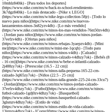
10mhlz840ik) - [Para todos los deportes]
(https://www.nike.com/mx/w/back-to-school-rendimiento-
3k7dgz840ik)
- Lo más destacado - [Nike x LEGO]
(https://www.nike.com/mx/w/nike-lego-collection-58jr) - [Todo lo
nuevo para niños](https://www.nike.com/mx/w/nuevos-
lanzamientos-ninos-3n82yzv4dh) - [Lo más vendido]
(https://www.nike.com/mx/w/ninos-los-mas-vendidos-76m50zv4dh)
- [Jordan para niños](https://www.nike.com/mx/w/ninos-jordan-
37eefzv4dh) - [Ofertas para niños]
(https://www.nike.com/mx/w/ninos-rebajas-3yaepzv4dh) - [Mini
me](https://www.nike.com/mx/w/mini-me-1qcqh) - [Todo para
niños](https://www.nike.com/mx/w/ninos-v4dh)
- [Calzado]
(https://www.nike.com/mx/w/ninos-calzado-v4dhzy7ok) - [Bebés (8
- 16 cm)](https://www.nike.com/mx/w/bebe-e-infantil-calzado-
2j488zy7ok) - [Preescolar (16.5 - 22 cm)]
(https://www.nike.com/mx/w/ninos-talla-pequena-165-22-cm-
calzado-3ql65zy7ok) - [Niños (22.5 - 25 cm)]
(https://www.nike.com/mx/w/ninos-talla-grande-225-24-cm-33cu7)
- [Jordan](https://www.nike.com/mx/w/ninos-jordan-calzado-
37eefzv4dhzy7ok) - [Futbol](https://www.nike.com/mx/w/ninos-
futbol-calzado-1gdj0zv4dhzy7ok) - [Basquetbol]
(https://www.nike.com/mx/w/ninos-basquetbol-calzado-
3glsmzv4dhzy7ok) - [Estilo de vida]
(https://www.nike.com/mx/w/ninos-estilo-de-vida-calzado-
13jrmzv4dhzy7ok) - [Correr](https://www.nike.com/mx/w/ninos-