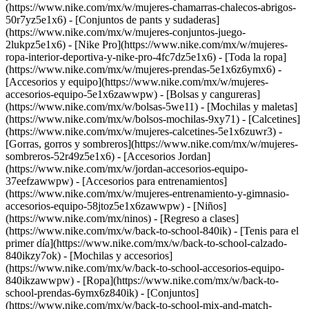
(https://www.nike.com/mx/w/mujeres-chamarras-chalecos-abrigos-
50r7yz5e1x6) - [Conjuntos de pants y sudaderas]
(https://www.nike.com/mx/w/mujeres-conjuntos-juego-
2lukpz5e1x6) - [Nike Pro](https://www.nike.com/mx/w/mujeres-
ropa-interior-deportiva-y-nike-pro-4fc7dz5e1x6) - [Toda la ropa]
(https://www.nike.com/mx/w/mujeres-prendas-5e1x6z6ymx6)
-
[Accesorios y equipo](https://www.nike.com/mx/w/mujeres-
accesorios-equipo-5e1x6zawwpw) - [Bolsas y cangureras]
(https://www.nike.com/mx/w/bolsas-5we11) - [Mochilas y maletas]
(https://www.nike.com/mx/w/bolsos-mochilas-9xy71) - [Calcetines]
(https://www.nike.com/mx/w/mujeres-calcetines-5e1x6zuwr3) -
[Gorras, gorros y sombreros](https://www.nike.com/mx/w/mujeres-
sombreros-52r49z5e1x6) - [Accesorios Jordan]
(https://www.nike.com/mx/w/jordan-accesorios-equipo-
37eefzawwpw) - [Accesorios para entrenamientos]
(https://www.nike.com/mx/w/mujeres-entrenamiento-y-gimnasio-
accesorios-equipo-58jtoz5e1x6zawwpw) - [Niños]
(https://www.nike.com/mx/ninos) - [Regreso a clases]
(https://www.nike.com/mx/w/back-to-school-840ik) - [Tenis para el
primer día](https://www.nike.com/mx/w/back-to-school-calzado-
840ikzy7ok) - [Mochilas y accesorios]
(https://www.nike.com/mx/w/back-to-school-accesorios-equipo-
840ikzawwpw) - [Ropa](https://www.nike.com/mx/w/back-to-
school-prendas-6ymx6z840ik) - [Conjuntos]
(https://www.nike.com/mx/w/back-to-school-mix-and-match-