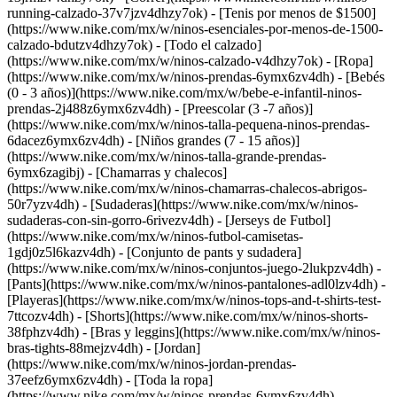
running-calzado-37v7jzv4dhzy7ok) - [Tenis por menos de $1500]
(https://www.nike.com/mx/w/ninos-esenciales-por-menos-de-1500-
calzado-bdutzv4dhzy7ok) - [Todo el calzado]
(https://www.nike.com/mx/w/ninos-calzado-v4dhzy7ok)
- [Ropa]
(https://www.nike.com/mx/w/ninos-prendas-6ymx6zv4dh) - [Bebés
(0 - 3 años)](https://www.nike.com/mx/w/bebe-e-infantil-ninos-
prendas-2j488z6ymx6zv4dh) - [Preescolar (3 -7 años)]
(https://www.nike.com/mx/w/ninos-talla-pequena-ninos-prendas-
6dacez6ymx6zv4dh) - [Niños grandes (7 - 15 años)]
(https://www.nike.com/mx/w/ninos-talla-grande-prendas-
6ymx6zagibj) - [Chamarras y chalecos]
(https://www.nike.com/mx/w/ninos-chamarras-chalecos-abrigos-
50r7yzv4dh) - [Sudaderas](https://www.nike.com/mx/w/ninos-
sudaderas-con-sin-gorro-6rivezv4dh) - [Jerseys de Futbol]
(https://www.nike.com/mx/w/ninos-futbol-camisetas-
1gdj0z5l6kazv4dh) - [Conjunto de pants y sudadera]
(https://www.nike.com/mx/w/ninos-conjuntos-juego-2lukpzv4dh) -
[Pants](https://www.nike.com/mx/w/ninos-pantalones-adl0lzv4dh) -
[Playeras](https://www.nike.com/mx/w/ninos-tops-and-t-shirts-test-
7ttcozv4dh) - [Shorts](https://www.nike.com/mx/w/ninos-shorts-
38fphzv4dh) - [Bras y leggins](https://www.nike.com/mx/w/ninos-
bras-tights-88mejzv4dh) - [Jordan]
(https://www.nike.com/mx/w/ninos-jordan-prendas-
37eefz6ymx6zv4dh) - [Toda la ropa]
(https://www.nike.com/mx/w/ninos-prendas-6ymx6zv4dh)
-