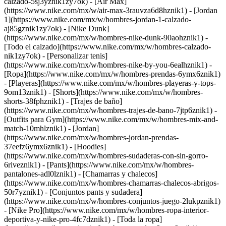
calzado-5sj3yznik1zy7ok) - [Air Max]
(https://www.nike.com/mx/w/air-max-3rauvza6d8hznik1) - [Jordan
1](https://www.nike.com/mx/w/hombres-jordan-1-calzado-
aj85gznik1zy7ok) - [Nike Dunk]
(https://www.nike.com/mx/w/hombres-nike-dunk-90aohznik1) -
[Todo el calzado](https://www.nike.com/mx/w/hombres-calzado-
nik1zy7ok) - [Personalizar tenis]
(https://www.nike.com/mx/w/hombres-nike-by-you-6ealhznik1)
-
[Ropa](https://www.nike.com/mx/w/hombres-prendas-6ymx6znik1)
- [Playeras](https://www.nike.com/mx/w/hombres-playeras-y-tops-
9om13znik1) - [Shorts](https://www.nike.com/mx/w/hombres-
shorts-38fphznik1) - [Trajes de baño]
(https://www.nike.com/mx/w/hombres-trajes-de-bano-7jtp6znik1) -
[Outfits para Gym](https://www.nike.com/mx/w/hombres-mix-and-
match-10mhlznik1) - [Jordan]
(https://www.nike.com/mx/w/hombres-jordan-prendas-
37eefz6ymx6znik1) - [Hoodies]
(https://www.nike.com/mx/w/hombres-sudaderas-con-sin-gorro-
6riveznik1) - [Pants](https://www.nike.com/mx/w/hombres-
pantalones-adl0lznik1) - [Chamarras y chalecos]
(https://www.nike.com/mx/w/hombres-chamarras-chalecos-abrigos-
50r7yznik1) - [Conjuntos pants y sudadera]
(https://www.nike.com/mx/w/hombres-conjuntos-juego-2lukpznik1)
- [Nike Pro](https://www.nike.com/mx/w/hombres-ropa-interior-
deportiva-y-nike-pro-4fc7dznik1) - [Toda la ropa]