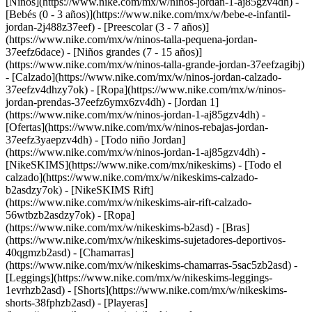
[Niños](https://www.nike.com/mx/w/ninos-jordan-1-aj85gzv4dh) -
[Bebés (0 - 3 años)](https://www.nike.com/mx/w/bebe-e-infantil-
jordan-2j488z37eef) - [Preescolar (3 - 7 años)]
(https://www.nike.com/mx/w/ninos-talla-pequena-jordan-
37eefz6dace) - [Niños grandes (7 - 15 años)]
(https://www.nike.com/mx/w/ninos-talla-grande-jordan-37eefzagibj)
- [Calzado](https://www.nike.com/mx/w/ninos-jordan-calzado-
37eefzv4dhzy7ok) - [Ropa](https://www.nike.com/mx/w/ninos-
jordan-prendas-37eefz6ymx6zv4dh) - [Jordan 1]
(https://www.nike.com/mx/w/ninos-jordan-1-aj85gzv4dh) -
[Ofertas](https://www.nike.com/mx/w/ninos-rebajas-jordan-
37eefz3yaepzv4dh) - [Todo niño Jordan]
(https://www.nike.com/mx/w/ninos-jordan-1-aj85gzv4dh) -
[NikeSKIMS](https://www.nike.com/mx/nikeskims) - [Todo el
calzado](https://www.nike.com/mx/w/nikeskims-calzado-
b2asdzy7ok) - [NikeSKIMS Rift]
(https://www.nike.com/mx/w/nikeskims-air-rift-calzado-
56wtbzb2asdzy7ok)
- [Ropa]
(https://www.nike.com/mx/w/nikeskims-b2asd) - [Bras]
(https://www.nike.com/mx/w/nikeskims-sujetadores-deportivos-
40qgmzb2asd) - [Chamarras]
(https://www.nike.com/mx/w/nikeskims-chamarras-5sac5zb2asd) -
[Leggings](https://www.nike.com/mx/w/nikeskims-leggings-
1evrhzb2asd) - [Shorts](https://www.nike.com/mx/w/nikeskims-
shorts-38fphzb2asd) - [Playeras]