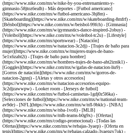
(https://www.nike.com/mx/w/nike-by-you-entrenamiento-y-
gimnasio-58jtoz6ealh)
- Más deportes - [Futbol americano]
(https://www.nike.com/mx/w/futbol-americano-3hj8m) -
[Skateboarding](https://www.nike.com/mx/w/skateboarding-8mfrf) -
[Béisbol](https://www.nike.com/mx/w/beisbol-99fch) - [Gimnasia]
(https://www.nike.com/mx/w/gymnastics-dance-inspired-2obuy) -
[Voleibol](https://www.nike.com/mx/w/voleibol-tc2u) - [Lifestyle]
(https://www.nike.com/mx/sportswear)
- [Natación]
(https://www.nike.com/mx/w/natacion-3c2dj) - [Trajes de baño para
mujer](https://www.nike.com/mx/w/mujeres-trajes-de-bano-
5e1x6zaht2i) - [Trajes de baño para hombre]
(https://www.nike.com/mx/w/hombres-trajes-de-bano-aht2iznik1) -
[Goggles](https://www.nike.com/mx/w/gafas-de-natacion-liu9) -
[Gorros de natación](https://www.nike.com/mx/w/gorros-de-
natacion-2gnnj) - [Aletas y otros accesorios]
(https://www.nike.com/mx/w/natacion-accesorios-equipo-
3c2djzawwpw)
- Looker room - [Jerseys de futbol]
(https://www.nike.com/mx/w/futbol-camisetas-1gdj0z5l6ka) -
[Selecciones de futbol](https://www.nike.com/mx/w/national-team-
av9de) - [NFL](https://www.nike.com/mx/w/nfl-9bklc) - [NBA]
(https://www.nike.com/mx/w/nba-1vofi) - [MLB]
(https://www.nike.com/mx/w/mlb-teams-b0g9x) - [Ofertas]
(https://www.nike.com/mx/codigo-promocional) - [Todas las
Ofertas](https://www.nike.com/mx/w/rebajas-3yaep) - [Oferta en
tenis](https://www.nike.com/mx/w/rebajas-calzado-3yaepzy7ok) -