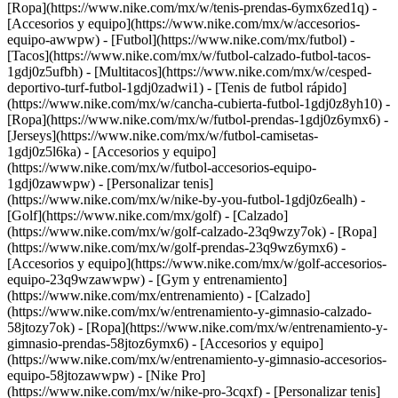
[Ropa](https://www.nike.com/mx/w/tenis-prendas-6ymx6zed1q) -
[Accesorios y equipo](https://www.nike.com/mx/w/accesorios-
equipo-awwpw)
- [Futbol](https://www.nike.com/mx/futbol) -
[Tacos](https://www.nike.com/mx/w/futbol-calzado-futbol-tacos-
1gdj0z5ufbh) - [Multitacos](https://www.nike.com/mx/w/cesped-
deportivo-turf-futbol-1gdj0zadwi1) - [Tenis de futbol rápido]
(https://www.nike.com/mx/w/cancha-cubierta-futbol-1gdj0z8yh10) -
[Ropa](https://www.nike.com/mx/w/futbol-prendas-1gdj0z6ymx6) -
[Jerseys](https://www.nike.com/mx/w/futbol-camisetas-
1gdj0z5l6ka) - [Accesorios y equipo]
(https://www.nike.com/mx/w/futbol-accesorios-equipo-
1gdj0zawwpw) - [Personalizar tenis]
(https://www.nike.com/mx/w/nike-by-you-futbol-1gdj0z6ealh)
-
[Golf](https://www.nike.com/mx/golf) - [Calzado]
(https://www.nike.com/mx/w/golf-calzado-23q9wzy7ok) - [Ropa]
(https://www.nike.com/mx/w/golf-prendas-23q9wz6ymx6) -
[Accesorios y equipo](https://www.nike.com/mx/w/golf-accesorios-
equipo-23q9wzawwpw)
- [Gym y entrenamiento]
(https://www.nike.com/mx/entrenamiento) - [Calzado]
(https://www.nike.com/mx/w/entrenamiento-y-gimnasio-calzado-
58jtozy7ok) - [Ropa](https://www.nike.com/mx/w/entrenamiento-y-
gimnasio-prendas-58jtoz6ymx6) - [Accesorios y equipo]
(https://www.nike.com/mx/w/entrenamiento-y-gimnasio-accesorios-
equipo-58jtozawwpw) - [Nike Pro]
(https://www.nike.com/mx/w/nike-pro-3cqxf) - [Personalizar tenis]