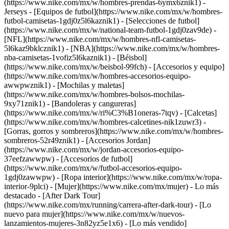
(https://www.nike.com/mx/w/hombres-prendas-6ymx6znik1)
-
Jerseys - [Equipos de futbol](https://www.nike.com/mx/w/hombres-
futbol-camisetas-1gdj0z5l6kaznik1) - [Selecciones de futbol]
(https://www.nike.com/mx/w/national-team-futbol-1gdj0zav9de) -
[NFL](https://www.nike.com/mx/w/hombres-nfl-camisetas-
5l6kaz9bklcznik1) - [NBA](https://www.nike.com/mx/w/hombres-
nba-camisetas-1vofiz5l6kaznik1) - [Béisbol]
(https://www.nike.com/mx/w/beisbol-99fch)
- [Accesorios y equipo]
(https://www.nike.com/mx/w/hombres-accesorios-equipo-
awwpwznik1) - [Mochilas y maletas]
(https://www.nike.com/mx/w/hombres-bolsos-mochilas-
9xy71znik1) - [Bandoleras y cangureras]
(https://www.nike.com/mx/w/ri%C3%B1oneras-7tqv) - [Calcetas]
(https://www.nike.com/mx/w/hombres-calcetines-nik1zuwr3) -
[Gorras, gorros y sombreros](https://www.nike.com/mx/w/hombres-
sombreros-52r49znik1) - [Accesorios Jordan]
(https://www.nike.com/mx/w/jordan-accesorios-equipo-
37eefzawwpw) - [Accesorios de futbol]
(https://www.nike.com/mx/w/futbol-accesorios-equipo-
1gdj0zawwpw) - [Ropa interior](https://www.nike.com/mx/w/ropa-
interior-9plci) - [Mujer](https://www.nike.com/mx/mujer) - Lo más
destacado - [After Dark Tour]
(https://www.nike.com/mx/running/carrera-after-dark-tour) - [Lo
nuevo para mujer](https://www.nike.com/mx/w/nuevos-
lanzamientos-mujeres-3n82yz5e1x6) - [Lo más vendido]