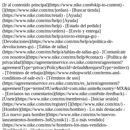
[Ir al contenido principal](https://www.nike.com#skip-to-content) -
[](https://www.nike.com/mx/jordan)
- [Buscar tienda]
(https://www.nike.com/mx/retail) - [Ayuda]
(https://www.nike.com/mx/help) [Ayuda]
(https://www.nike.com/mx/help) - [Estado del pedido]
(https://www.nike.com/mx/orders) - [Envío y entrega]
(https://www.nike.com/mx/help/a/envio-entrega-gs) -
[Devoluciones](https://www.nike.com/mx/help/a/politica-de-
devoluciones-gs) - [Tablas de tallas]
(https://www.nike.com/mx/help/a/tablas-de-tallas-gs) - [Comunícate
con nosotros](https://www.nike.com/mx/help/#contact) - [Política de
privacidad](https://agreementservice.svs.nike.com/rest/agreement?
agreementType=privacyPolicy&uxId=default&requestType=redirect)
- [Términos de rebajas](https://www.eshopworld.com/terms-and-
conditions-of-sale-es/) - [Términos de uso]
(https://agreementservice.svs.nike.com/mx/es_la/rest/agreement?
agreementType=termsOfUse&uxId=com.nike.unite&country=MX&lan
- [Envíanos tus comentarios](https://www.nike.com#site-feedback) -
[Únete](https://www.nike.com/mx/membresia) - [Iniciar sesión]
(https://www.nike.com/mx/register)
[](https://www.nike.com/mx/) -
[Hombre](https://www.nike.com/mx/hombre) - Lo más destacado -
[Lo nuevo para hombre](https://www.nike.com/mx/w/nuevos-
lanzamientos-hombres-3n82yznik1) - [Lo más vendido]
(https://www.nike.com/mx/w/hombres-los-mas-vendidos-