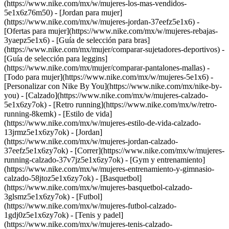
(https://www.nike.com/mx/w/mujeres-los-mas-vendidos-
5e1x6z76m50) - [Jordan para mujer]
(https://www.nike.com/mx/w/mujeres-jordan-37eefz5e1x6) -
[Ofertas para mujer](https://www.nike.com/mx/w/mujeres-rebajas-
3yaepz5e1x6) - [Guía de selección para bras]
(https://www.nike.com/mx/mujer/comparar-sujetadores-deportivos) -
[Guía de selección para leggins]
(https://www.nike.com/mx/mujer/comparar-pantalones-mallas) -
[Todo para mujer](https://www.nike.com/mx/w/mujeres-5e1x6) -
[Personalizar con Nike By You](https://www.nike.com/mx/nike-by-
you)
- [Calzado](https://www.nike.com/mx/w/mujeres-calzado-
5e1x6zy7ok) - [Retro running](https://www.nike.com/mx/w/retro-
running-8kemk) - [Estilo de vida]
(https://www.nike.com/mx/w/mujeres-estilo-de-vida-calzado-
13jrmz5e1x6zy7ok) - [Jordan]
(https://www.nike.com/mx/w/mujeres-jordan-calzado-
37eefz5e1x6zy7ok) - [Correr](https://www.nike.com/mx/w/mujeres-
running-calzado-37v7jz5e1x6zy7ok) - [Gym y entrenamiento]
(https://www.nike.com/mx/w/mujeres-entrenamiento-y-gimnasio-
calzado-58jtoz5e1x6zy7ok) - [Basquetbol]
(https://www.nike.com/mx/w/mujeres-basquetbol-calzado-
3glsmz5e1x6zy7ok) - [Futbol]
(https://www.nike.com/mx/w/mujeres-futbol-calzado-
1gdj0z5e1x6zy7ok) - [Tenis y padel]
(https://www.nike.com/mx/w/mujeres-tenis-calzado-