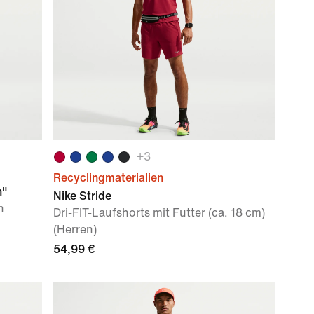
+
3
Recyclingmaterialien
n"
Nike Stride
n
Dri-FIT-Laufshorts mit Futter (ca. 18 cm)
(Herren)
54,99 €