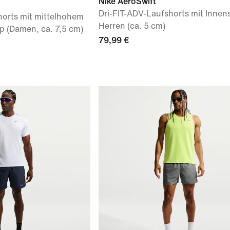
Nike AeroSwift
Dri-FIT-ADV-Laufshorts mit Innens
horts mit mittelhohem
Herren (ca. 5 cm)
p (Damen, ca. 7,5 cm)
79,99 €