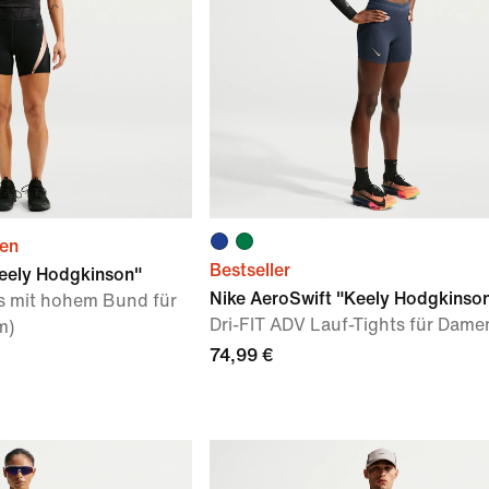
ien
Bestseller
Keely Hodgkinson"
Nike AeroSwift "Keely Hodgkinso
ts mit hohem Bund für
Dri-FIT ADV Lauf-Tights für Dame
m)
74,99 €