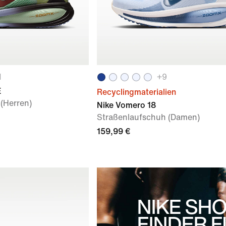
1
+
9
E
Recyclingmaterialien
(Herren)
Nike Vomero 18
Straßenlaufschuh (Damen)
159,99 €
NIKE SH
FINDER 