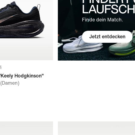
LAUFSC
Finde dein Match.
Jetzt entdecken
4
"Keely Hodgkinson"
 (Damen)