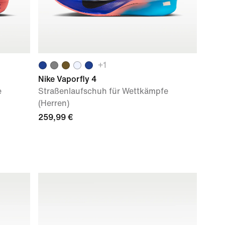
+
1
Nike Vaporfly 4
e
Straßenlaufschuh für Wettkämpfe
(Herren)
259,99 €