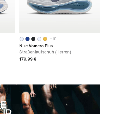
+
10
Nike Vomero Plus
Straßenlaufschuh (Herren)
179,99 €
OE
FÜR