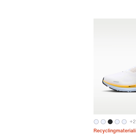
+
2
Recyclingmaterial