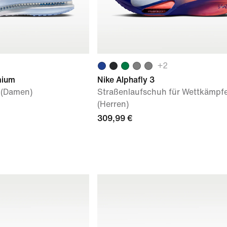
+
2
mium
Nike Alphafly 3
 (Damen)
Straßenlaufschuh für Wettkämpf
(Herren)
309,99 €