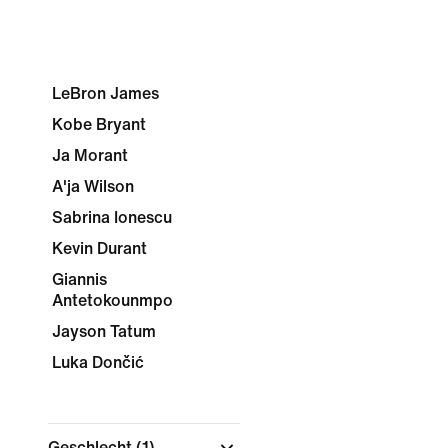
LeBron James
Kobe Bryant
Ja Morant
A'ja Wilson
Sabrina Ionescu
Kevin Durant
Giannis
Antetokounmpo
Jayson Tatum
Luka Dončić
Geschlecht
(1)