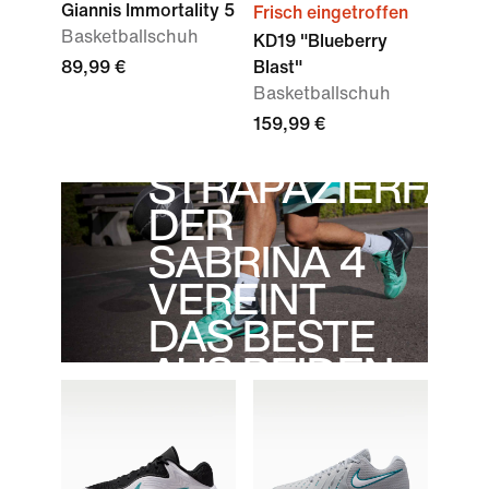
Giannis Immortality 5
Frisch eingetroffen
Basketballschuh
KD19 "Blueberry
89,99 €
Blast"
"LEICHT
Basketballschuh
159,99 €
UND
STRAPAZIERFÄHI
DER
SABRINA 4
VEREINT
DAS BESTE
AUS BEIDEN
WELTEN."
– Sabrina Ionescu