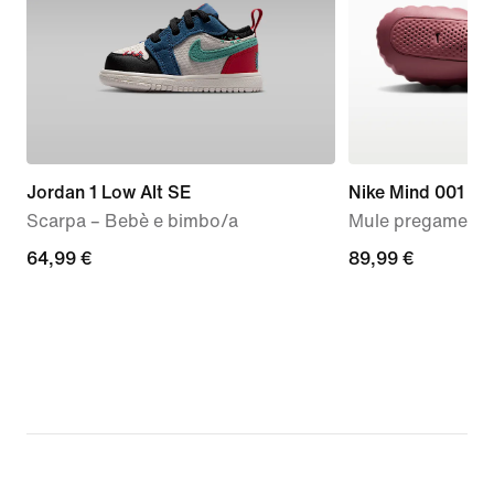
Jordan 1 Low Alt SE
Nike Mind 001
Scarpa – Bebè e bimbo/a
Mule pregame – 
64,99
64,99 €
89,99
89,99 €
€
€