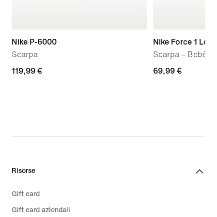
Nike P-6000
Nike Force 1 Low
Scarpa
Scarpa – Bebè e
119,99
119,99 €
69,99
69,99 €
€
€
Risorse
Gift card
Gift card aziendali