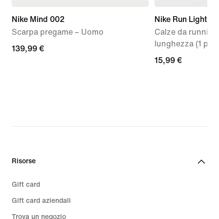
Nike Mind 002
Nike Run Lightwe
Scarpa pregame – Uomo
Calze da running
lunghezza (1 paio
139,99
139,99 €
15,99
15,99 €
€
€
Risorse
Gift card
Gift card aziendali
Trova un negozio