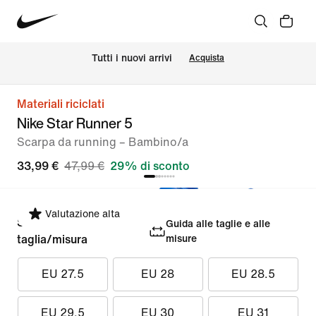
Tutti i nuovi arrivi
Acquista
Materiali riciclati
Nike Star Runner 5
Scarpa da running – Bambino/a
33,99 €
47,99 €
29% di sconto
Valutazione alta
Seleziona la
Guida alle taglie e alle
taglia/misura
misure
EU 27.5
EU 28
EU 28.5
EU 29.5
EU 30
EU 31