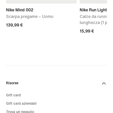
Nike Mind 002
Nike Run Lightwe
Scarpa pregame – Uomo
Calze da running
lunghezza (1 paio
139,99
139,99 €
15,99
15,99 €
€
€
Risorse
Gift card
Gift card aziendali
Trova un negozio