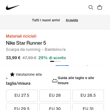
Tutti i nuovi arrivi
Acquista
Materiali riciclati
Nike Star Runner 5
Scarpa da running – Bambino/a
33,99 €
47,99 €
29% di sconto
Valutazione alta
Seleziona la
Guida alle taglie e alle
taglia/misura
misure
EU 27.5
EU 28
EU 28.5
EU 29.5
EU 30
EU 31