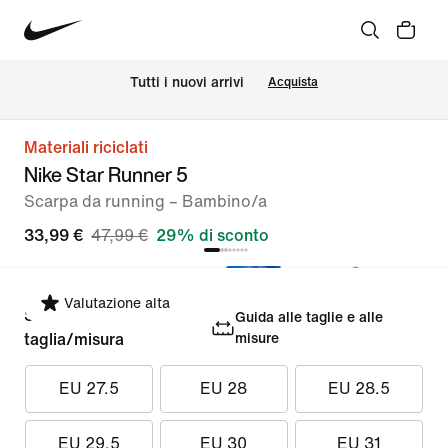
Tutti i nuovi arrivi
Acquista
Materiali riciclati
Nike Star Runner 5
Scarpa da running – Bambino/a
33,99 €
47,99 €
29% di sconto
Valutazione alta
Seleziona la
Guida alle taglie e alle
taglia/misura
misure
EU 27.5
EU 28
EU 28.5
EU 29.5
EU 30
EU 31