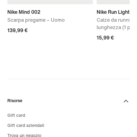
Nike Mind 002
Nike Run Lightwe
Scarpa pregame – Uomo
Calze da running
lunghezza (1 paio
139,99
139,99 €
15,99
15,99 €
€
€
Risorse
Gift card
Gift card aziendali
Trova un negozio