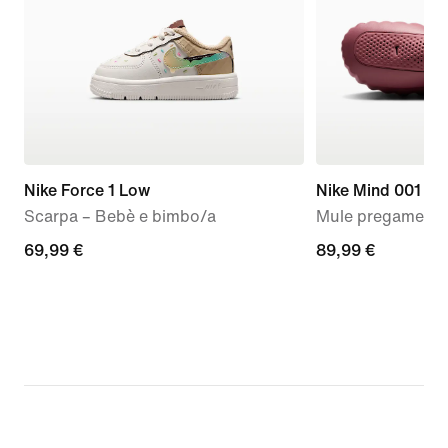
Nike Force 1 Low
Nike Mind 001
Scarpa – Bebè e bimbo/a
Mule pregame – 
69,99
69,99 €
89,99
89,99 €
€
€