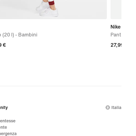
Nike Sport
 (20 l) - Bambini
Pantaloni 
9
9 €
27,99
27,99 €
€
nity
Italia
dentesse
ente
mergenza