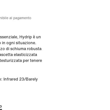
onibile al pagamento
essenziale, Hydrip è un
 in ogni situazione.
zzo di schiuma robusta
fascetta elasticizzata
 testurizzata per tenere
o:
Infrared 23/Barely
to