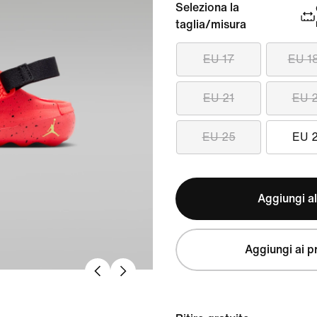
Seleziona la
taglia/misura
EU 17
EU 1
EU 21
EU 
EU 25
EU 
Aggiungi al
Aggiungi ai pr