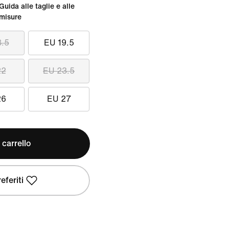
Guida alle taglie e alle
misure
8.5
EU 19.5
22
EU 23.5
26
EU 27
 carrello
eferiti