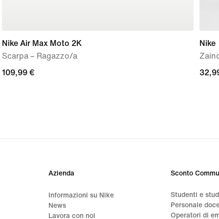
Nike Air Max Moto 2K
Nike
Scarpa – Ragazzo/a
Zaino
109,99
109,99 €
32,9
32,9
€
€
Azienda
Sconto Commu
Studenti e stu
Informazioni su Nike
Personale doc
News
Operatori di e
a
Lavora con noi