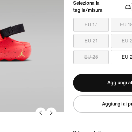
Seleziona la
taglia/misura
EU 17
EU 1
EU 21
EU 
EU 25
EU 
Aggiungi al
Aggiungi ai pr