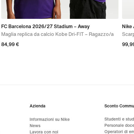
FC Barcelona 2026/27 Stadium – Away
Nike 
Maglia replica da calcio Kobe Dri-FIT – Ragazzo/a
Scar
84,99
84,99 €
99,9
99,9
€
€
Azienda
Sconto Commu
Studenti e stu
Informazioni su Nike
Personale doc
News
Operatori di e
a
Lavora con noi