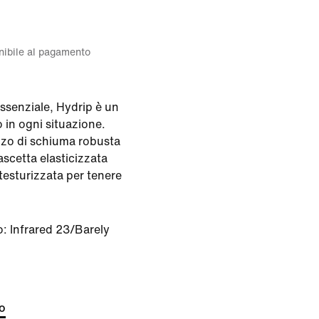
onibile al pagamento
essenziale, Hydrip è un
 in ogni situazione.
zzo di schiuma robusta
fascetta elasticizzata
 testurizzata per tenere
o:
Infrared 23/Barely
to