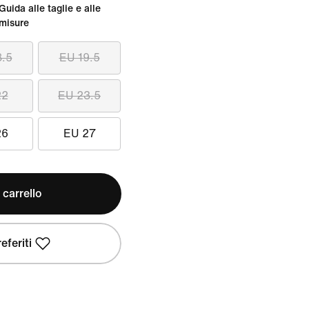
Guida alle taglie e alle
misure
8.5
EU 19.5
22
EU 23.5
26
EU 27
 carrello
eferiti