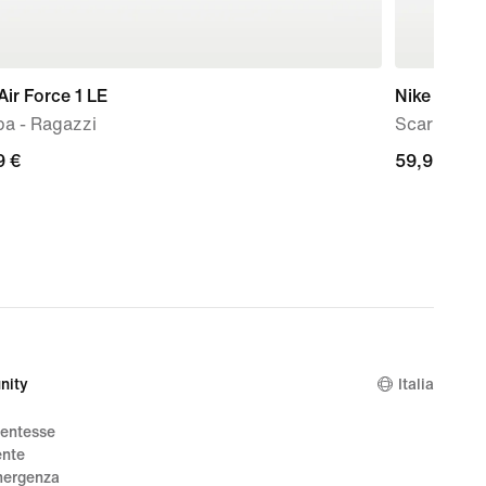
Air Force 1 LE
Nike Stella
pa - Ragazzi
Scarpa da 
9
9 €
59,99
59,99 €
€
nity
Italia
dentesse
ente
mergenza