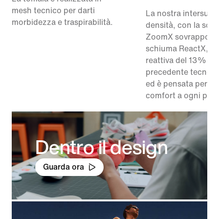
mesh tecnico per darti
La nostra intersuol
morbidezza e traspirabilità.
densità, con la sch
ZoomX sovrapposta
schiuma ReactX, è 
reattiva del 13% ris
precedente tecnolo
ed è pensata per re
comfort a ogni pas
Dentro il design
Guarda ora