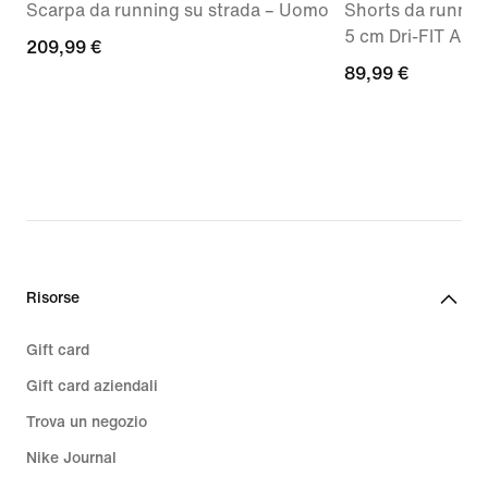
Scarpa da running su strada – Uomo
Shorts da running
5 cm Dri-FIT AD
209,99
209,99 €
89,99
89,99 €
€
€
Risorse
Gift card
Gift card aziendali
Trova un negozio
Nike Journal