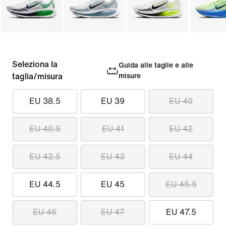
Seleziona la
Guida alle taglie e alle
taglia/misura
misure
EU 38.5
EU 39
EU 40
EU 40.5
EU 41
EU 42
EU 42.5
EU 43
EU 44
EU 44.5
EU 45
EU 45.5
EU 46
EU 47
EU 47.5