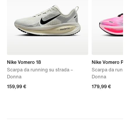
Nike Vomero 18
Nike Vomero Plus
Scarpa da running su strada –
Scarpa da runnin
Donna
Donna
159,99
159,99 €
179,99
179,99 €
€
€