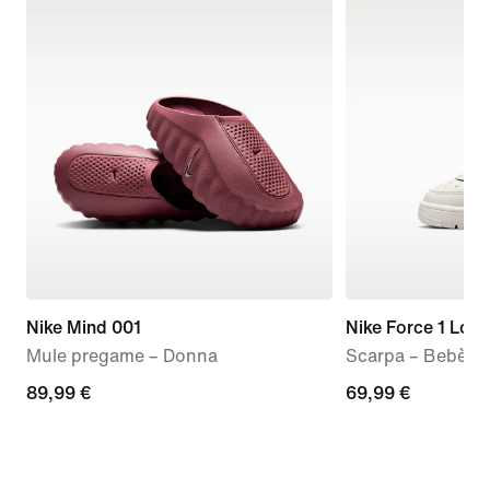
Nike Mind 001
Nike Force 1 Low
Mule pregame – Donna
Scarpa – Bebè e
89,99
89,99 €
69,99
69,99 €
€
€