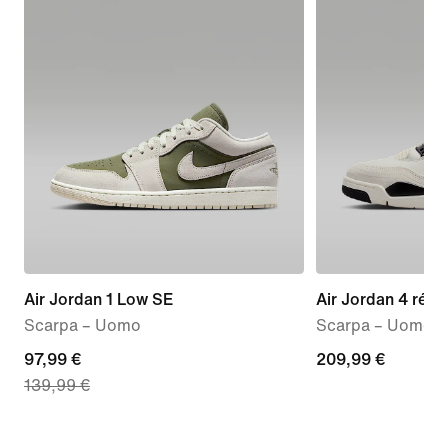
Air Jordan 1 Low SE
Air Jordan 4 rétro
Scarpa – Uomo
Scarpa – Uomo
current
97,99 €
209,99
209,99 €
139,99 €
price
€
97,99
€,