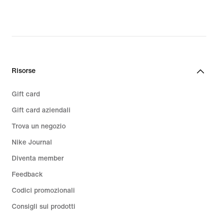
original
price
139,99
€
Risorse
Gift card
Gift card aziendali
Trova un negozio
Nike Journal
Diventa member
Feedback
Codici promozionali
Consigli sui prodotti