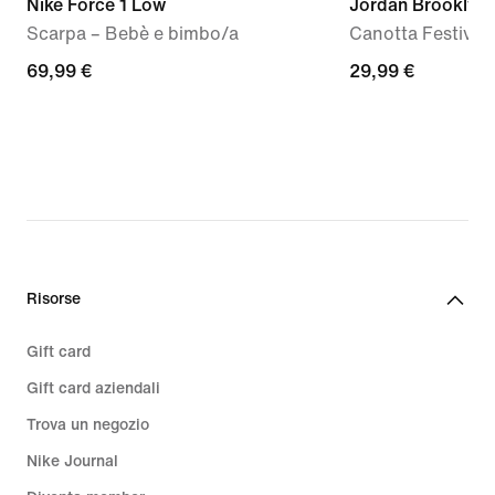
Nike Force 1 Low
Jordan Brooklyn
Scarpa – Bebè e bimbo/a
Canotta Festival
69,99
69,99 €
29,99
29,99 €
€
€
Risorse
Gift card
Gift card aziendali
Trova un negozio
Nike Journal