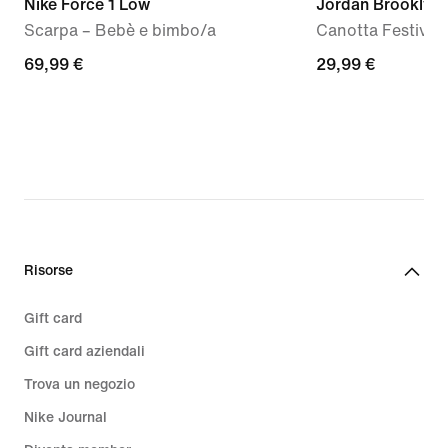
Nike Force 1 Low
Jordan Brooklyn
Scarpa – Bebè e bimbo/a
Canotta Festival
69,99
69,99 €
29,99
29,99 €
€
€
Risorse
Gift card
Gift card aziendali
Trova un negozio
Nike Journal