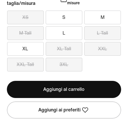
taglia/misura
misure
XS
S
M
M Tall
L
L Tall
XL
XL Tall
XXL
XXL Tall
3XL
Aggiungi al carrello
Aggiungi ai preferiti