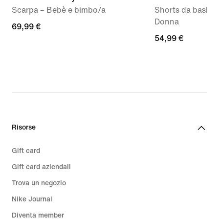
Scarpa – Bebè e bimbo/a
Shorts da basket 
Donna
69,99
69,99 €
54,99
54,99 €
€
€
Risorse
Gift card
Gift card aziendali
Trova un negozio
Nike Journal
Diventa member