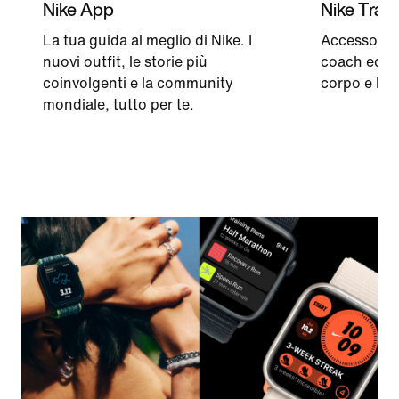
Nike App
Nike Train
La tua guida al meglio di Nike. I
Accesso grat
nuovi outfit, le storie più
coach ed esp
coinvolgenti e la community
corpo e la 
mondiale, tutto per te.