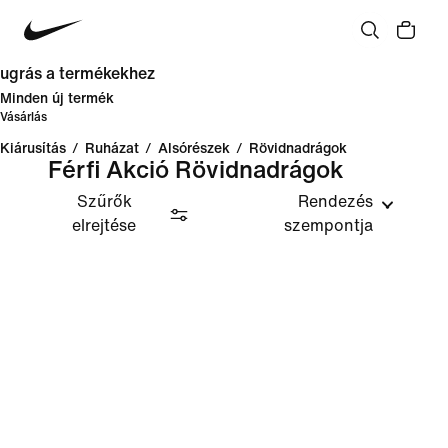
ugrás a termékekhez
Minden új termék
Vásárlás
Kiárusítás
/
Ruházat
/
Alsórészek
/
Rövidnadrágok
Férfi Akció Rövidnadrágok
Szűrők
Rendezés
elrejtése
szempontja