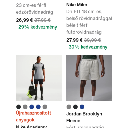
Nike Miler
23 cm-es férfi
Dri-FIT 18 cm-es,
edzőrövidnadrág
belső rövidnadrággal
26,99 €
37,99 €
bélelt férfi
29% kedvezmény
futórövidnadrág
27,99 €
39,99 €
30% kedvezmény
Újrahasznosított
Jordan Brooklyn
anyagok
Fleece
Nike Academy
Férfi rövidnadrág