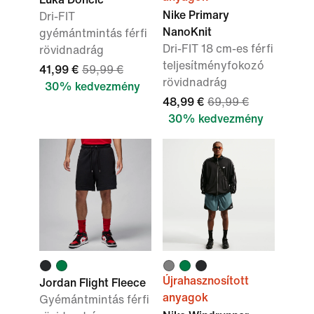
Nike Primary
Dri-FIT
NanoKnit
gyémántmintás férfi
Dri-FIT 18 cm-es férfi
rövidnadrág
teljesítményfokozó
41,99 €
59,99 €
rövidnadrág
30% kedvezmény
48,99 €
69,99 €
30% kedvezmény
Újrahasznosított
Jordan Flight Fleece
anyagok
Gyémántmintás férfi