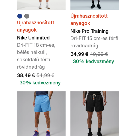
Újrahasznosított
Újrahasznosított
anyagok
anyagok
Nike Pro Training
Nike Unlimited
Dri-FIT 15 cm-es férfi
Dri-FIT 18 cm-es,
rövidnadrág
bélés nélküli,
34,99 €
49,99 €
sokoldalú férfi
30% kedvezmény
rövidnadrág
38,49 €
54,99 €
30% kedvezmény