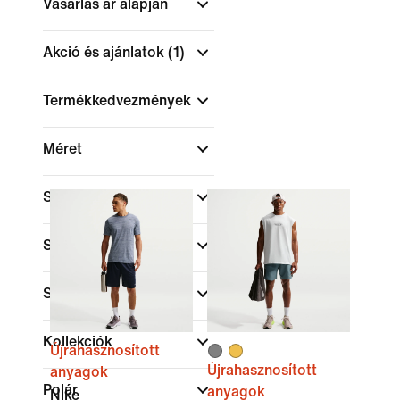
Vásárlás ár alapján
Akció és ajánlatok
(1)
Termékkedvezmények
Méret
Szín
Sportok
Szabás
Kollekciók
Újrahasznosított
Újrahasznosított
anyagok
Polár
anyagok
Nike