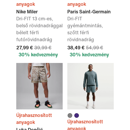
anyagok
anyagok
Nike Miler
Paris Saint-Germain
Dri-FIT 13 cm-es,
Dri-FIT
belső rövidnadrággal
gyémántmintás,
bélelt férfi
szőtt férfi
futórövidnadrág
rövidnadrág
27,99 €
39,99 €
38,49 €
54,99 €
30% kedvezmény
30% kedvezmény
Újrahasznosított
Újrahasznosított
anyagok
anyagok
Luka Dončić