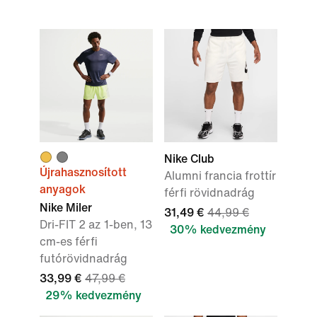
Nike Club
Újrahasznosított
Alumni francia frottír
anyagok
férfi rövidnadrág
Nike Miler
31,49 €
44,99 €
Dri-FIT 2 az 1-ben, 13
30% kedvezmény
cm-es férfi
futórövidnadrág
33,99 €
47,99 €
29% kedvezmény