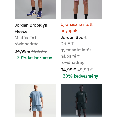
Újrahasznosított
Jordan Brooklyn
anyagok
Fleece
Jordan Sport
Mintás férfi
Dri-FIT
rövidnadrág
gyémántmintás,
34,99 €
49,99 €
hálós férfi
30% kedvezmény
rövidnadrág
34,99 €
49,99 €
30% kedvezmény