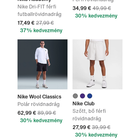
Nike Dri-FIT férfi
34,99 €
49,99 €
futballrövidnadrág
30% kedvezmény
17,49 €
27,99 €
37% kedvezmény
Nike Wool Classics
Nike Club
Polár rövidnadrág
Szőtt, bő férfi
62,99 €
89,99 €
rövidnadrág
30% kedvezmény
27,99 €
39,99 €
30% kedvezmény