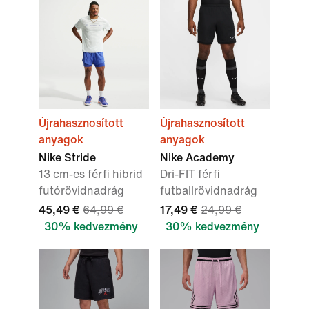
Újrahasznosított
Újrahasznosított
anyagok
anyagok
Nike Stride
Nike Academy
13 cm-es férfi hibrid
Dri-FIT férfi
futórövidnadrág
futballrövidnadrág
45,49 €
64,99 €
17,49 €
24,99 €
30% kedvezmény
30% kedvezmény