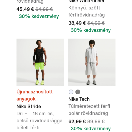
Nike Windrunner
rövidnadrág
Könnyű, szőtt
45,49 €
64,99 €
férfirövidnadrág
30% kedvezmény
38,49 €
54,99 €
30% kedvezmény
Újrahasznosított
anyagok
Nike Tech
Túlméretezett férfi
Nike Stride
polár rövidnadrág
Dri-FIT 18 cm-es,
belső rövidnadrággal
62,99 €
89,99 €
bélelt férfi
30% kedvezmény