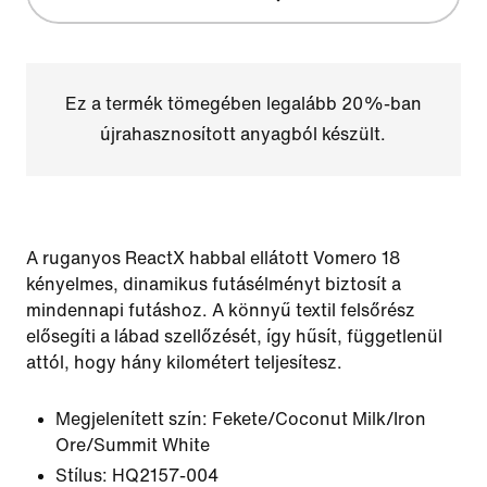
Ez a termék tömegében legalább 20%-ban
újrahasznosított anyagból készült.
A ruganyos ReactX habbal ellátott Vomero 18
kényelmes, dinamikus futásélményt biztosít a
mindennapi futáshoz. A könnyű textil felsőrész
elősegíti a lábad szellőzését, így hűsít, függetlenül
attól, hogy hány kilométert teljesítesz.
Megjelenített szín:
Fekete/Coconut Milk/Iron
Ore/Summit White
Stílus:
HQ2157-004