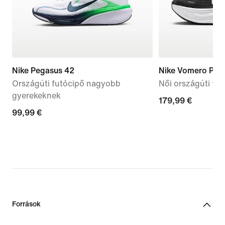
Nike Pegasus 42
Nike Vomero Plus
Országúti futócipő nagyobb
Női országúti fu
gyerekeknek
179,99
179,99 €
99,99
99,99 €
€
€
Források