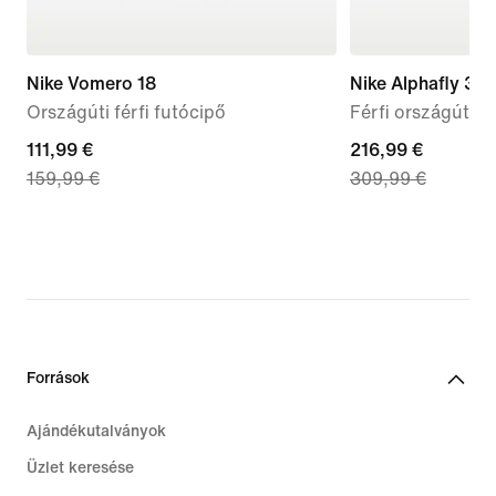
Nike Vomero 18
Nike Alphafly 3
Országúti férfi futócipő
Férfi országúti v
current
111,99 €
current
216,99 €
159,99 €
309,99 €
price
price
111,99
216,99
€,
€,
original
original
price
price
159,99
309,99
€
€
Források
Ajándékutalványok
Üzlet keresése