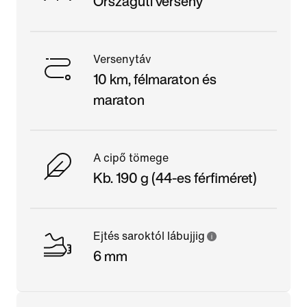
Országúti verseny
Versenytáv
10 km, félmaraton és
maraton
A cipő tömege
Kb. 190 g (44-es férfiméret)
Ejtés saroktól lábujjig
6 mm