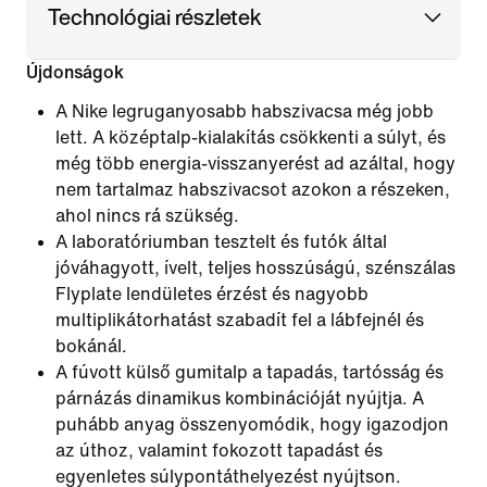
Technológiai részletek
Újdonságok
A Nike legruganyosabb habszivacsa még jobb
lett. A középtalp-kialakítás csökkenti a súlyt, és
még több energia-visszanyerést ad azáltal, hogy
nem tartalmaz habszivacsot azokon a részeken,
ahol nincs rá szükség.
A laboratóriumban tesztelt és futók által
jóváhagyott, ívelt, teljes hosszúságú, szénszálas
Flyplate lendületes érzést és nagyobb
multiplikátorhatást szabadít fel a lábfejnél és
bokánál.
A fúvott külső gumitalp a tapadás, tartósság és
párnázás dinamikus kombinációját nyújtja. A
puhább anyag összenyomódik, hogy igazodjon
az úthoz, valamint fokozott tapadást és
egyenletes súlypontáthelyezést nyújtson.