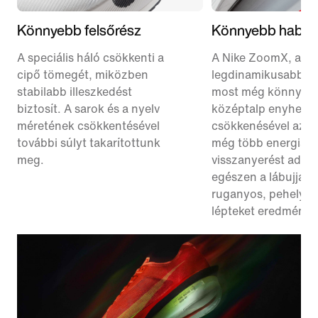
Könnyebb felsőrész
Könnyebb hab
A speciális háló csökkenti a
A Nike ZoomX, a
cipő tömegét, miközben
legdinamikusabb h
stabilabb illeszkedést
most még könnyebb 
biztosít. A sarok és a nyelv
középtalp enyhe
méretének csökkentésével
csökkenésével az e
további súlyt takarítottunk
még több energia-
meg.
visszanyerést ad a 
egészen a lábujjakig
ruganyos, pehelyk
lépteket eredménye