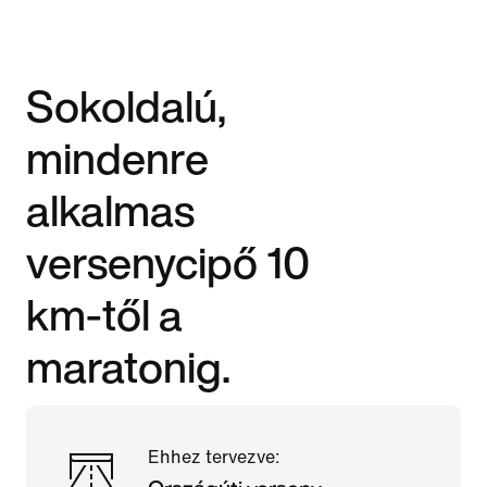
Sokoldalú,
mindenre
alkalmas
versenycipő 10
km-től a
maratonig.
Ehhez tervezve: