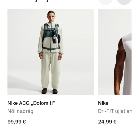
Nike ACG „Dolomiti”
Nike
Női nadrág
Dri-FIT ujjatlan f
99,99
99,99 €
24,99
24,99 €
€
€