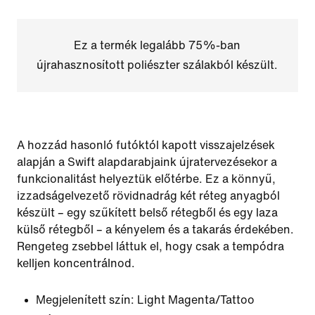
Ez a termék legalább 75%-ban
újrahasznosított poliészter szálakból készült.
A hozzád hasonló futóktól kapott visszajelzések
alapján a Swift alapdarabjaink újratervezésekor a
funkcionalitást helyeztük előtérbe. Ez a könnyű,
izzadságelvezető rövidnadrág két réteg anyagból
készült – egy szűkített belső rétegből és egy laza
külső rétegből – a kényelem és a takarás érdekében.
Rengeteg zsebbel láttuk el, hogy csak a tempódra
kelljen koncentrálnod.
Megjelenített szín:
Light Magenta/Tattoo