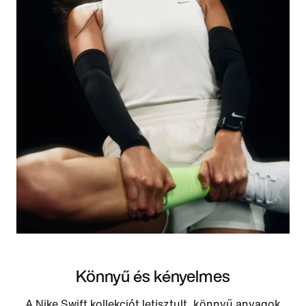
Könnyű és kényelmes
A Nike Swift kollekciót letisztult, könnyű anyagok