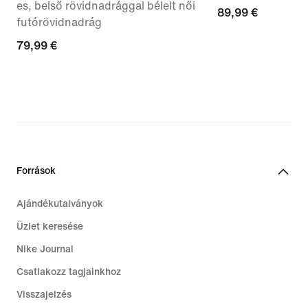
es, belső rövidnadrággal bélelt női
89,99
89,99 €
futórövidnadrág
€
79,99
79,99 €
€
Források
Ajándékutalványok
Üzlet keresése
Nike Journal
Csatlakozz tagjainkhoz
Visszajelzés