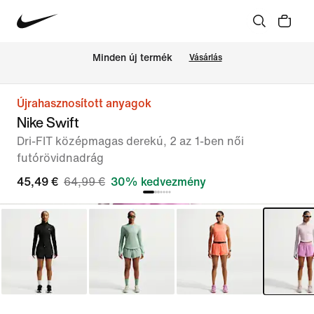
Minden új termék
Vásárlás
Újrahasznosított anyagok
Nike Swift
Dri-FIT középmagas derekú, 2 az 1-ben női
futórövidnadrág
45,49 €
64,99 €
30% kedvezmény