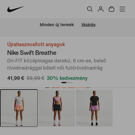
Minden új termék
Vásárlás
Újrahasznosított anyagok
Nike Swift Breathe
Dri-FIT középmagas derekú, 6 cm-es, belső
rövidnadrággal bélelt női futórövidnadrág
41,99 €
59,99 €
30% kedvezmény