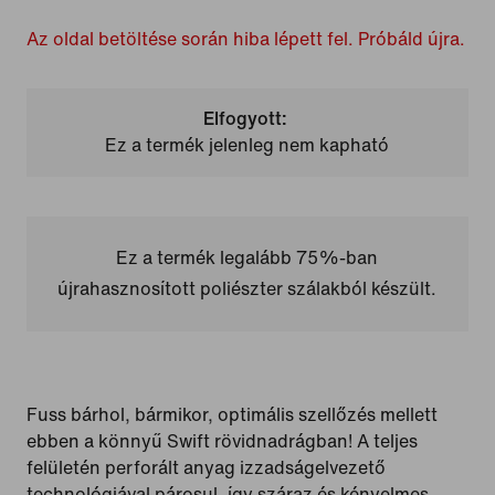
Az oldal betöltése során hiba lépett fel. Próbáld újra.
Elfogyott:
Ez a termék jelenleg nem kapható
Ez a termék legalább 75%-ban
újrahasznosított poliészter szálakból készült.
Fuss bárhol, bármikor, optimális szellőzés mellett
ebben a könnyű Swift rövidnadrágban! A teljes
felületén perforált anyag izzadságelvezető
technológiával párosul, így száraz és kényelmes