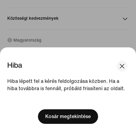
Közösségi kedvezmények
Magyarország
©
2026
Nike, Inc. Minden jog fenntartva
Hiba
We think you are in United States.
Útmutatók
Update your location?
Használati feltételek
Hiba lépett fel a kérés feldolgozása közben. Ha a
Értékesítési feltételek
Vállalat adatai
hiba továbbra is fennáll, próbáld frissíteni az oldalt.
Magyarország
United States
Adatvédelmi és cookie-szabályzat
[ Code: D1B61E47 ]
Adatvédelmi és cookie-beállítás
Kosár megtekintése