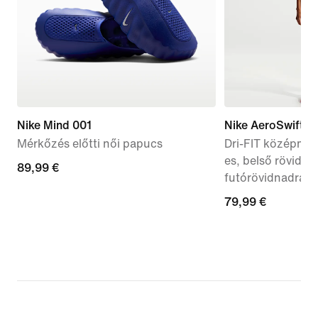
Nike Mind 001
Nike AeroSwift
Mérkőzés előtti női papucs
Dri-FIT középmag
es, belső rövidna
89,99
89,99 €
futórövidnadrág
€
79,99
79,99 €
€