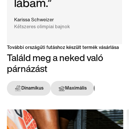
lábam.”
Karissa Schweizer
Kétszeres olimpiai bajnok
További országúti futáshoz készült termék vásárlása
Találd meg a neked való
párnázást
Dinamikus
Maximális
Tartást a