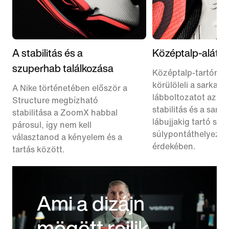
A stabilitás és a
Középtalp-alátá
szuperhab találkozása
Középtalp-tartóre
körülöleli a sarkat é
A Nike történetében először a
lábboltozatot az op
Structure megbízható
stabilitás és a sarok
stabilitása a ZoomX habbal
lábujjakig tartó sim
párosul, így nem kell
súlypontáthelyezés
választanod a kényelem és a
érdekében.
tartás között.
Ami a dizájn
mögött rejlik