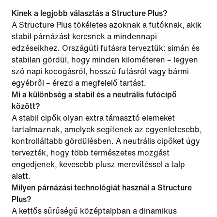
Kinek a legjobb választás a Structure Plus?
A Structure Plus tökéletes azoknak a futóknak, akik
stabil párnázást keresnek a mindennapi
edzéseikhez. Országúti futásra terveztük: simán és
stabilan gördül, hogy minden kilométeren – legyen
szó napi kocogásról, hosszú futásról vagy bármi
egyébről – érezd a megfelelő tartást.
Mi a különbség a stabil és a neutrális futócipő
között?
A stabil cipők olyan extra támasztó elemeket
tartalmaznak, amelyek segítenek az egyenletesebb,
kontrolláltabb gördülésben. A neutrális cipőket úgy
tervezték, hogy több természetes mozgást
engedjenek, kevesebb plusz merevítéssel a talp
alatt.
Milyen párnázási technológiát használ a Structure
Plus?
A kettős sűrűségű középtalpban a dinamikus