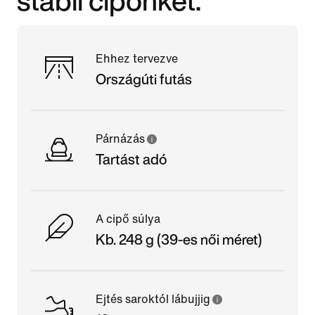
Ehhez tervezve
Országúti futás
Párnázás
Tartást adó
A cipő súlya
Kb. 248 g (39-es női méret)
Ejtés saroktól lábujjig