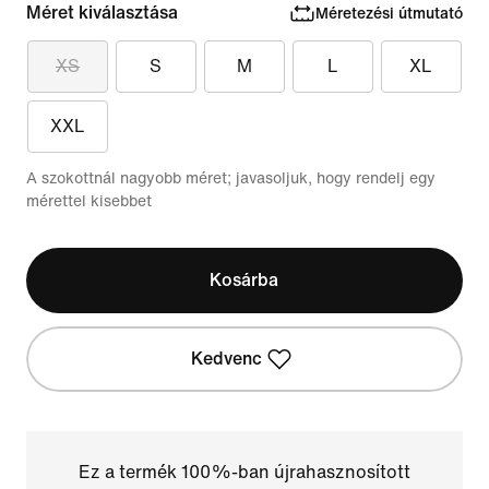
Méret kiválasztása
Méretezési útmutató
XS
S
M
L
XL
XXL
A szokottnál nagyobb méret; javasoljuk, hogy rendelj egy
mérettel kisebbet
Kosárba
Kedvenc
Ez a termék 100%-ban újrahasznosított