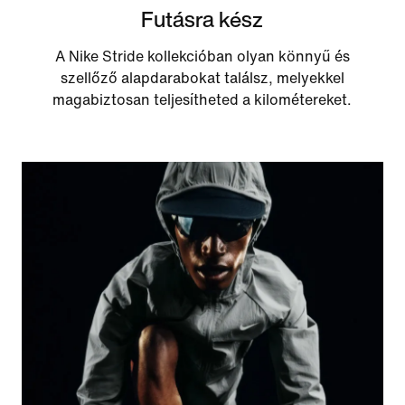
Futásra kész
A Nike Stride kollekcióban olyan könnyű és
szellőző alapdarabokat találsz, melyekkel
magabiztosan teljesítheted a kilométereket.