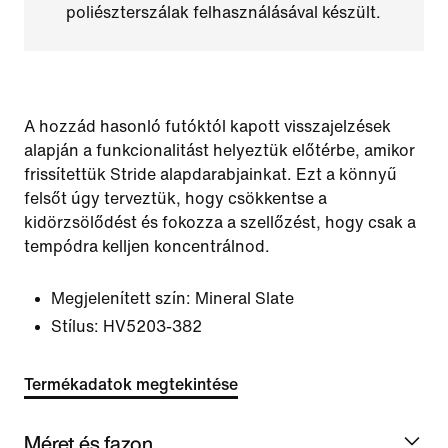
poliészterszálak felhasználásával készült.
A hozzád hasonló futóktól kapott visszajelzések
alapján a funkcionalitást helyeztük előtérbe, amikor
frissítettük Stride alapdarabjainkat. Ezt a könnyű
felsőt úgy terveztük, hogy csökkentse a
kidörzsölődést és fokozza a szellőzést, hogy csak a
tempódra kelljen koncentrálnod.
Megjelenített szín:
Mineral Slate
Stílus:
HV5203-382
Termékadatok megtekintése
Méret és fazon