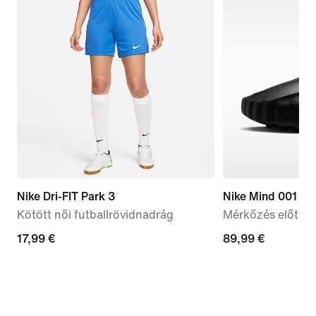
Nike Dri-FIT Park 3
Nike Mind 001
Kötött női futballrövidnadrág
Mérkőzés előtti f
17,99
17,99 €
89,99
89,99 €
€
€