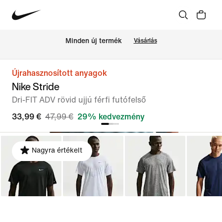
Minden új termék
Vásárlás
Újrahasznosított anyagok
Nike Stride
Dri-FIT ADV rövid ujjú férfi futófelső
33,99 €
47,99 €
29% kedvezmény
Nagyra értékelt