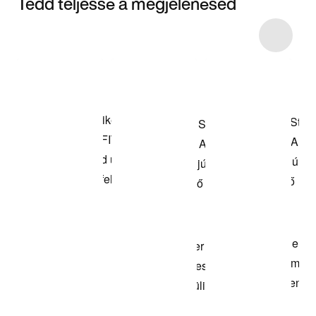
Tedd teljessé a megjelenésed
Item 3 of 8
Termékek
megvásárlása