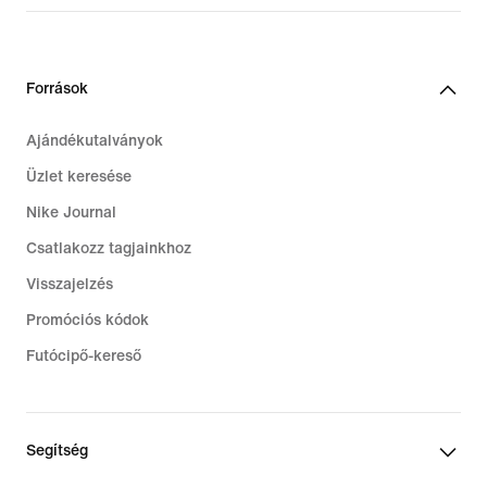
119,99
€
Források
Ajándékutalványok
Üzlet keresése
Nike Journal
Csatlakozz tagjainkhoz
Visszajelzés
Promóciós kódok
Futócipő-kereső
Segítség