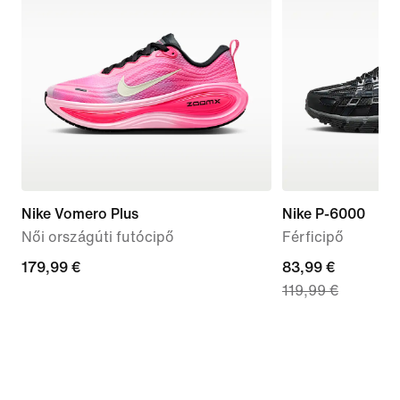
Nike Vomero Plus
Nike P-6000
Női országúti futócipő
Férficipő
179,99
179,99 €
current
83,99 €
119,99 €
€
price
83,99
€,
original
price