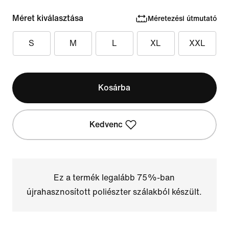
Méret kiválasztása
Méretezési útmutató
S
M
L
XL
XXL
Kosárba
Kedvenc
Ez a termék legalább 75%-ban
újrahasznosított poliészter szálakból készült.