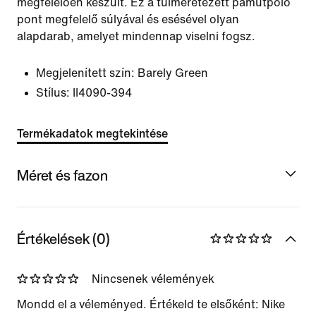
megfelelően készült. Ez a túlméretezett pamutpóló
pont megfelelő súlyával és esésével olyan
alapdarab, amelyet mindennap viselni fogsz.
Megjelenített szín:
Barely Green
Stílus:
II4090-394
Termékadatok megtekintése
Méret és fazon
Értékelések (0)
Nincsenek vélemények
Mondd el a véleményed. Értékeld te elsőként: Nike