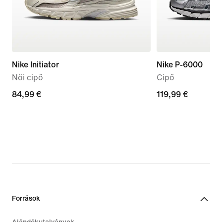
Nike Initiator
Nike P-6000
Női cipő
Cipő
84,99
84,99 €
119,99
119,99 €
€
€
Források