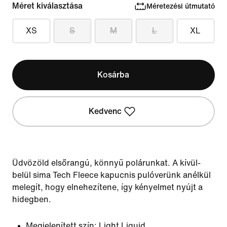
Méret kiválasztása
Méretezési útmutató
XS
S
M
L
XL
Kosárba
Kedvenc
Üdvözöld elsőrangú, könnyű polárunkat. A kívül-
belül sima Tech Fleece kapucnis pulóverünk anélkül
melegít, hogy elnehezítene, így kényelmet nyújt a
hidegben.
Megjelenített szín:
Light Liquid