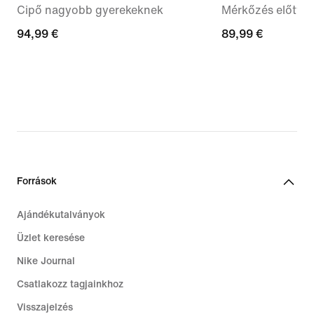
Cipő nagyobb gyerekeknek
Mérkőzés előtti 
94,99
94,99 €
89,99
89,99 €
€
€
Források
Ajándékutalványok
Üzlet keresése
Nike Journal
Csatlakozz tagjainkhoz
Visszajelzés