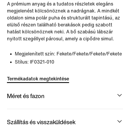
A prémium anyag és a tudatos részletek elegáns
megjelenést kölcsönöznek a nadrágnak. A mindkét
oldalon sima polár puha és strukturált tapintású, az
elülső részen található berakások pedig szabott
hatást kölcsönöznek neki. A bő szabású lábszár
nyitott szegéllyel párosul, amely a cipődre simul.
Megjelenített szín:
Fekete/Fekete/Fekete/Fekete
Stílus:
IF0321-010
Termékadatok megtekintése
Méret és fazon
Szállítás és visszaküldések