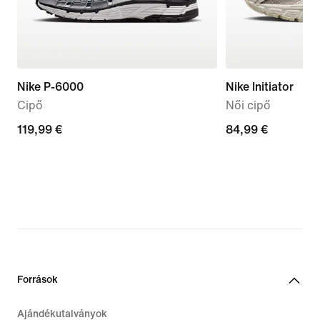
Nike P-6000
Nike Initiator
Cipő
Női cipő
119,99
119,99 €
84,99
84,99 €
€
€
Források
Ajándékutalványok