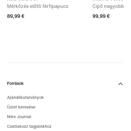
Mérkőzés előtti férfipapucs
Cipő nagyobb gy
89,99
89,99 €
99,99
99,99 €
€
€
Források
Ajándékutalványok
Üzlet keresése
Nike Journal
Csatlakozz tagjainkhoz