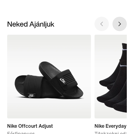
Neked Ajánljuk
Nike Offcourt Adjust
Nike Everyday Li
Férfipapucs
Titokzokni edzés