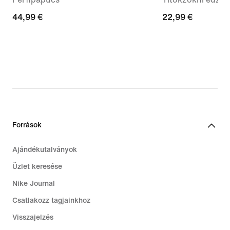
44,99
44,99 €
22,99
22,99 €
€
€
Források
Ajándékutalványok
Üzlet keresése
Nike Journal
Csatlakozz tagjainkhoz
Visszajelzés