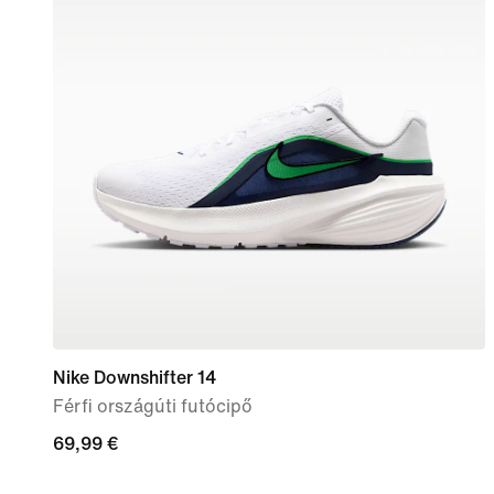
Nike Downshifter 14
Férfi országúti futócipő
69,99
69,99 €
€