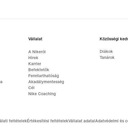
Vállalat
Közösségi ke
Diákok
A Nikeról
Tanárok
Hírek
Karrier
Befektetők
Fenntarthatóság
ba
Akadálymentesség
Cél
Nike Coaching
lati feltételek
Értékesítési feltételek
Vállalat adatai
Adatvédelmi és c