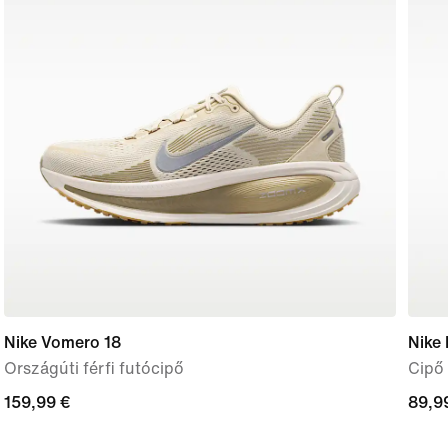
Nike Vomero 18
Nike
Országúti férfi futócipő
Cipő
159,99
159,99 €
89,9
89,9
€
€