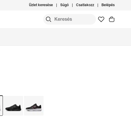
Üzlet keresése
Súgó
Csatlakozz
Belépés