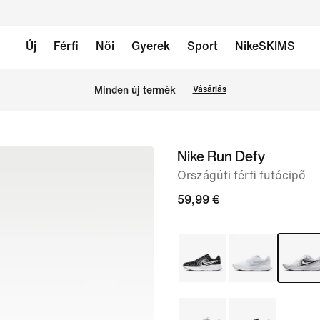
Új
Férfi
Női
Gyerek
Sport
NikeSKIMS
Minden új termék
Vásárlás
Nike Run Defy
1
/
Országúti férfi futócipő
8.
59,99 €
kép