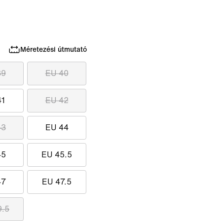
Méretezési útmutató
39
EU 40
41
EU 42
43
EU 44
45
EU 45.5
47
EU 47.5
9.5