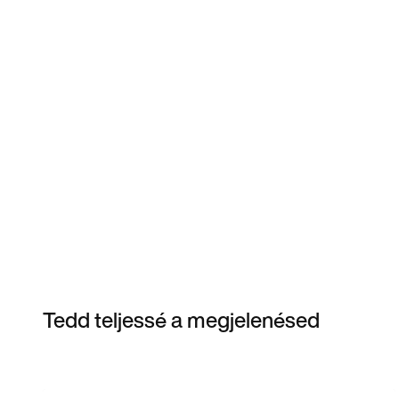
Tedd teljessé a megjelenésed
Item 3 of 40