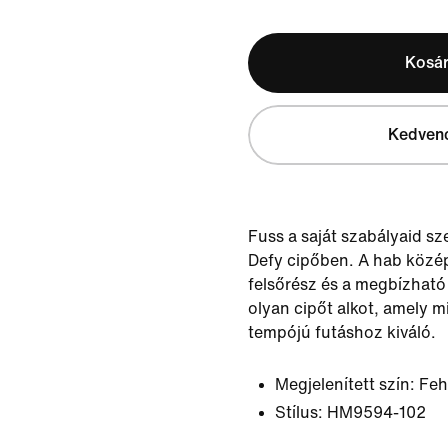
Kosá
Kedven
Fuss a saját szabályaid sz
Defy cipőben. A hab közép
felsőrész és a megbízhat
olyan cipőt alkot, amely m
tempójú futáshoz kiváló.
Megjelenített szín:
Feh
Stílus:
HM9594-102