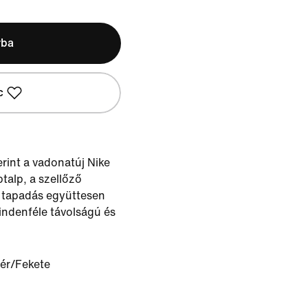
rba
c
erint a vadonatúj Nike
talp, a szellőző
ó tapadás együttesen
indenféle távolságú és
ér/Fekete