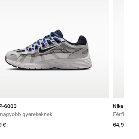
 P-6000
Nike Revol
 nagyobb gyerekeknek
Férfi orszá
9
9 €
64,99
64,99 €
€