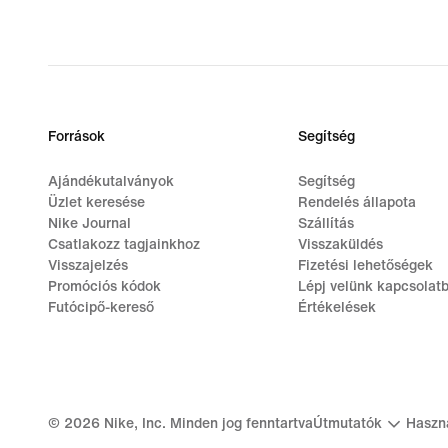
Források
Segítség
Ajándékutalványok
Segítség
Üzlet keresése
Rendelés állapota
Nike Journal
Szállítás
Csatlakozz tagjainkhoz
Visszaküldés
Visszajelzés
Fizetési lehetőségek
Promóciós kódok
Lépj velünk kapcsolat
Futócipő-kereső
Értékelések
©
2026
Nike, Inc. Minden jog fenntartva
Útmutatók
Haszná