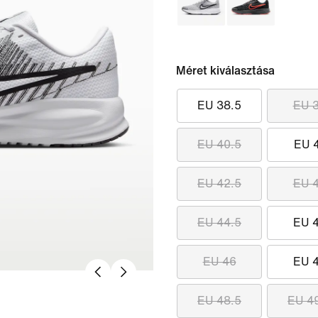
Méret kiválasztása
EU 38.5
EU 
EU 40.5
EU 
EU 42.5
EU 
EU 44.5
EU 
EU 46
EU 
EU 48.5
EU 4