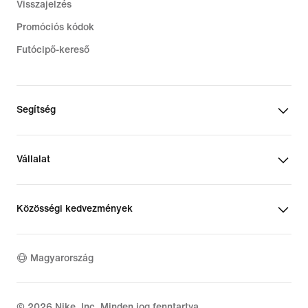
Visszajelzés
Promóciós kódok
Futócipő-kereső
Segítség
Vállalat
Közösségi kedvezmények
Magyarország
©
2026
Nike, Inc. Minden jog fenntartva