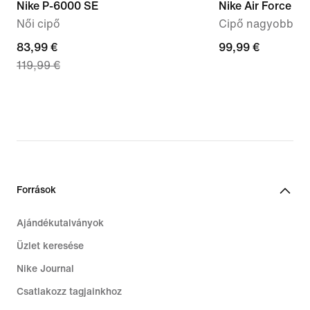
Nike P-6000 SE
Nike Air Force 1 L
Női cipő
Cipő nagyobb gy
current
83,99 €
99,99
99,99 €
119,99 €
price
€
83,99
€,
original
price
119,99
€
Források
Ajándékutalványok
Üzlet keresése
Nike Journal
Csatlakozz tagjainkhoz