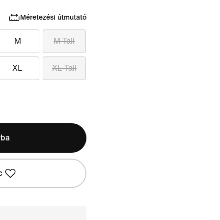
Méretezési útmutató
M
M Tall
XL
XL Tall
rba
c