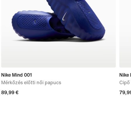
Nike Mind 001
Nike 
Mérkőzés előtti női papucs
Cipő
89,99
89,99 €
79,9
79,9
€
€