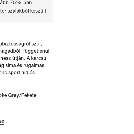
alább 75%-ban
ter szálakból készült.
abiztosságról szól,
magadból, függetlenül
itnesz útján. A karcsú
ág sima és rugalmas,
venc sportjaid és
ke Grey/Fekete
se