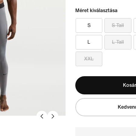
Méret kiválasztása
S
S Tall
L
L Tall
XXL
Kosá
Kedven