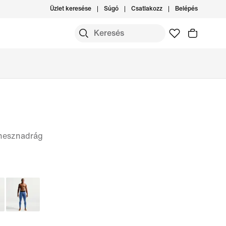
Üzlet keresése
Súgó
Csatlakozz
Belépés
itnesznadrág