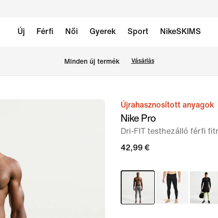
Új
Férfi
Női
Gyerek
Sport
NikeSKIMS
Minden új termék
Vásárlás
Újrahasznosított anyagok
1
Nike Pro
/
Dri-FIT testhezálló férfi f
12.
kép
42,99 €