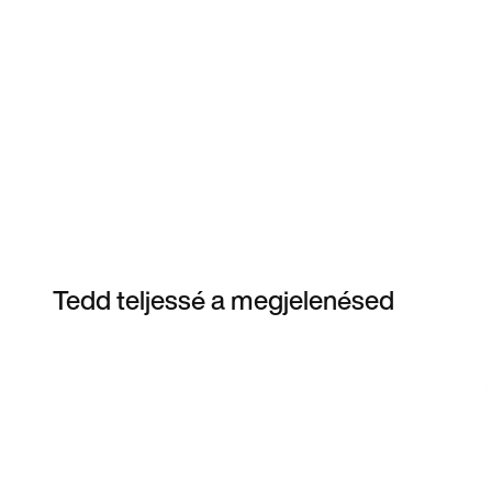
Tedd teljessé a megjelenésed
Item 3 of 6
Termékek megvásárlása