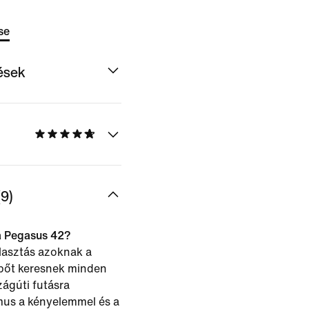
se
dések
9)
 a Pegasus 42?
lasztás azoknak a
ipőt keresnek minden
zágúti futásra
mus a kényelemmel és a