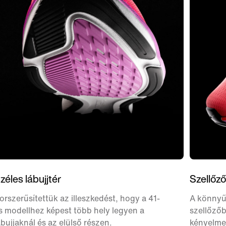
zéles lábujjtér
Szellőző
orszerűsítettük az illeszkedést, hogy a 41-
A könnyű
s modellhez képest több hely legyen a
szellőzőb
ábujjaknál és az elülső részen.
kényelme