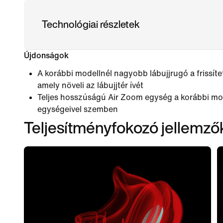
Technológiai részletek
Újdonságok
A korábbi modellnél nagyobb lábujjrugó a frissít
amely növeli az lábujjtér ívét
Teljes hosszúságú Air Zoom egység a korábbi mod
egységeivel szemben
Teljesítményfokozó jellemző