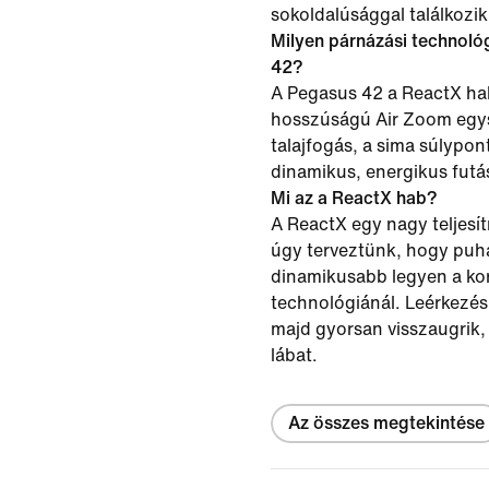
sokoldalúsággal találkozik
Milyen párnázási technoló
42?
A Pegasus 42 a ReactX habo
hosszúságú Air Zoom egys
talajfogás, a sima súlypon
dinamikus, energikus fut
Mi az a ReactX hab?
A ReactX egy nagy teljesí
úgy terveztünk, hogy puha
dinamikusabb legyen a ko
technológiánál. Leérkezé
majd gyorsan visszaugrik, 
lábat.
Az összes megtekintése