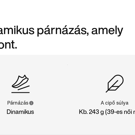
namikus párnázás, amely
ont.
Párnázás
A cipő súlya
Dinamikus
Kb. 243 g (39-es női 