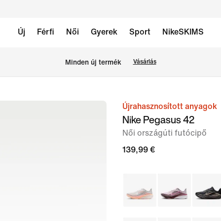
Új
Férfi
Női
Gyerek
Sport
NikeSKIMS
Minden új termék
Vásárlás
Újrahasznosított anyagok
1
Nike Pegasus 42
/
Női országúti futócipő
8.
kép
139,99 €