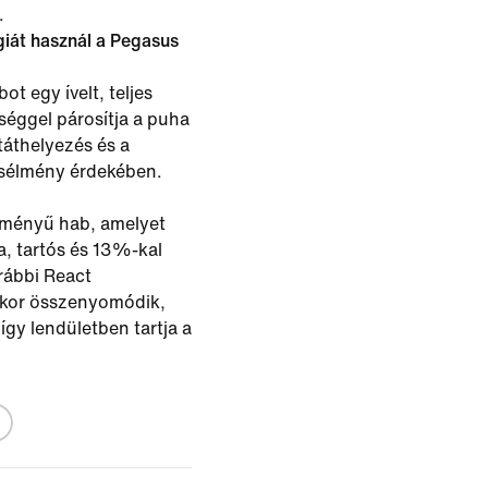
.
giát használ a Pegasus
t egy ívelt, teljes
éggel párosítja a puha
táthelyezés és a
ásélmény érdekében.
tményű hab, amelyet
, tartós és 13%-kal
rábbi React
skor összenyomódik,
így lendületben tartja a