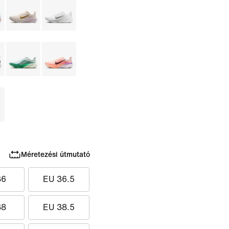
Méretezési útmutató
36
EU 36.5
38
EU 38.5