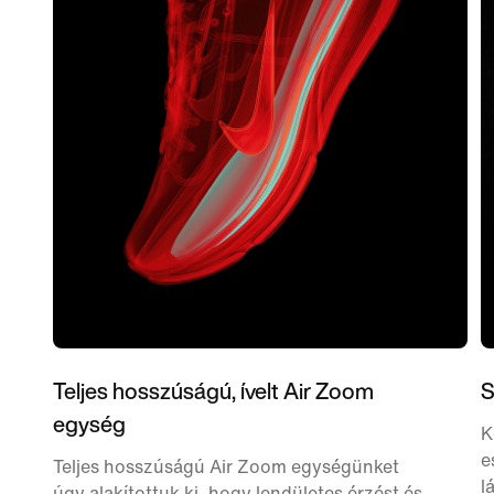
Teljes hosszúságú, ívelt Air Zoom
S
egység
K
e
Teljes hosszúságú Air Zoom egységünket
l
úgy alakítottuk ki, hogy lendületes érzést és