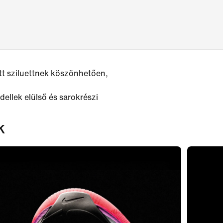
ett sziluettnek köszönhetően,
ellek elülső és sarokrészi
k