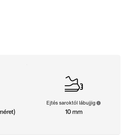
Ejtés saroktól lábujjig
méret)
10 mm