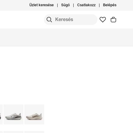
Üzlet keresése
Súgó
Csatlakozz
Belépés