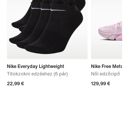
Nike Everyday Lightweight
Nike Free Metcon
Titokzokni edzéshez (6 pár)
Női edzőcipő
22,99
22,99 €
129,99
129,99 €
€
€