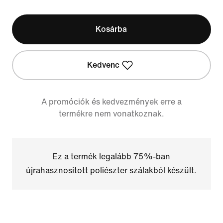
Kosárba
Kedvenc
A promóciók és kedvezmények erre a
termékre nem vonatkoznak.
Ez a termék legalább 75%-ban
újrahasznosított poliészter szálakból készült.