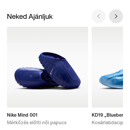
Neked Ajánljuk
Nike Mind 001
KD19 „Blueberry 
Mérkőzés előtti női papucs
Kosárlabdacipő