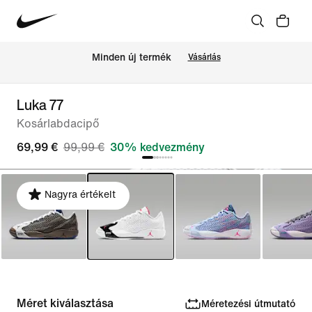
Minden új termék
Vásárlás
Luka 77
Kosárlabdacipő
69,99 €
99,99 €
30% kedvezmény
Nagyra értékelt
Méret kiválasztása
Méretezési útmutató