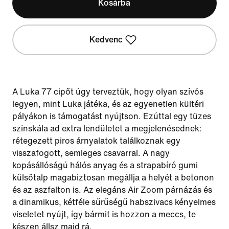
Kosárba
Kedvenc
A Luka 77 cipőt úgy terveztük, hogy olyan szívós
legyen, mint Luka játéka, és az egyenetlen kültéri
pályákon is támogatást nyújtson. Ezúttal egy tüzes
színskála ad extra lendületet a megjelenésednek:
rétegezett piros árnyalatok találkoznak egy
visszafogott, semleges csavarral. A nagy
kopásállóságú hálós anyag és a strapabíró gumi
külsőtalp magabiztosan megállja a helyét a betonon
és az aszfalton is. Az elegáns Air Zoom párnázás és
a dinamikus, kétféle sűrűségű habszivacs kényelmes
viseletet nyújt, így bármit is hozzon a meccs, te
készen állsz majd rá.