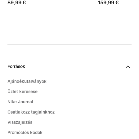
89,99
89,99 €
159,99
159,99 €
€
€
Források
Ajándékutalványok
Üzlet keresése
Nike Journal
Csatlakozz tagjainkhoz
Visszajelzés
Promóciós kódok