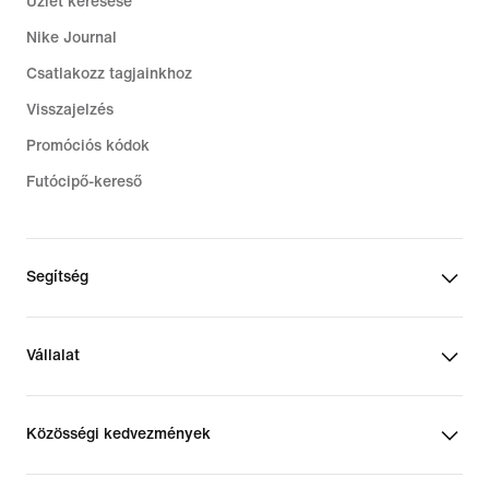
Üzlet keresése
Nike Journal
Csatlakozz tagjainkhoz
Visszajelzés
Promóciós kódok
Futócipő-kereső
Segítség
Vállalat
Közösségi kedvezmények