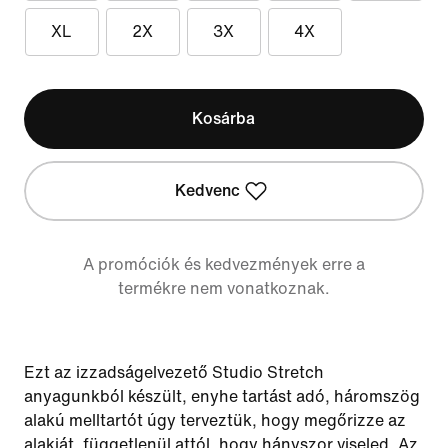
XL
2X
3X
4X
Kosárba
Kedvenc
A promóciók és kedvezmények erre a
termékre nem vonatkoznak.
Ezt az izzadságelvezető Studio Stretch
anyagunkból készült, enyhe tartást adó, háromszög
alakú melltartót úgy terveztük, hogy megőrizze az
alakját, függetlenül attól, hogy hányszor viseled. Az