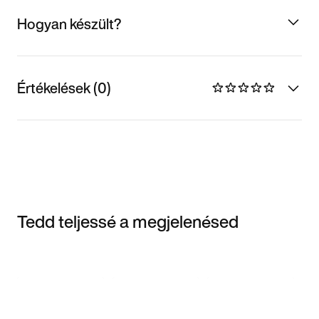
Hogyan készült?
Értékelések (0)
Tedd teljessé a megjelenésed
Item 3 of 3
Termékek
megvásárlása