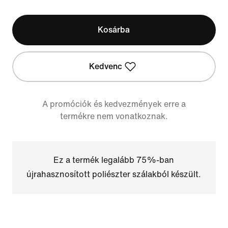
Kosárba
Kedvenc
A promóciók és kedvezmények erre a
termékre nem vonatkoznak.
Ez a termék legalább 75%-ban
újrahasznosított poliészter szálakból készült.