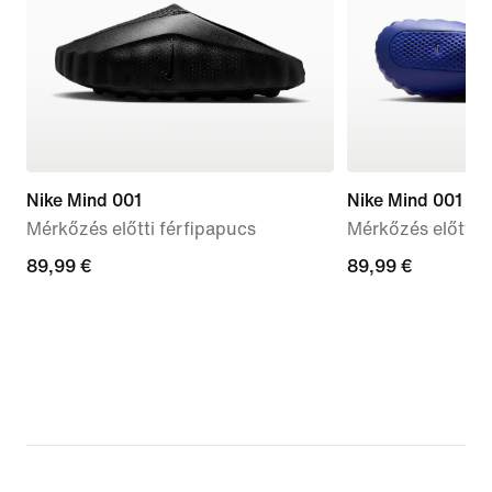
Nike Mind 001
Nike Mind 001
Mérkőzés előtti férfipapucs
Mérkőzés előtti 
89,99
89,99 €
89,99
89,99 €
€
€