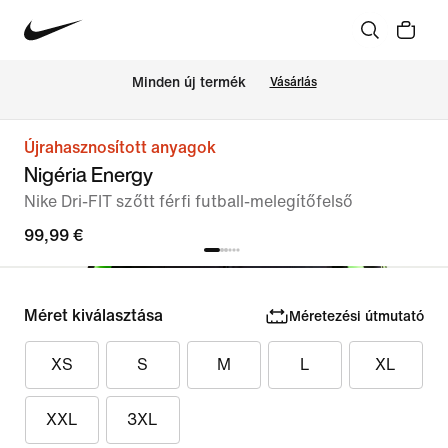
Minden új termék
Vásárlás
Újrahasznosított anyagok
Nigéria Energy
Nike Dri-FIT szőtt férfi futball-melegítőfelső
99,99 €
Méret kiválasztása
Méretezési útmutató
XS
S
M
L
XL
XXL
3XL