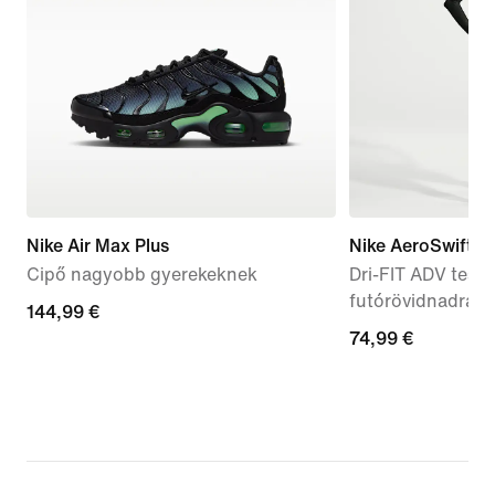
Nike Air Max Plus
Nike AeroSwift „
Cipő nagyobb gyerekeknek
Dri-FIT ADV testh
futórövidnadrág
144,99
144,99 €
74,99
74,99 €
€
€