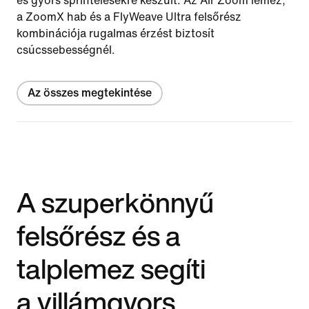
és gyors sprintelésekre készült. Az Air Zoom lemez,
a ZoomX hab és a FlyWeave Ultra felsőrész
kombinációja rugalmas érzést biztosít
csúcssebességnél.
Az összes megtekintése
A szuperkönnyű
felsőrész és a
talplemez segíti
a villámgyors