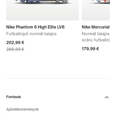
Nike Phantom 6 High Elite LV8
Nike Mercurial Su
Futballcipő normál talajra
Normál talajra ké
szárú futballcipő
current
202,99 €
179,99
179,99 €
289,99 €
price
€
202,99
€,
original
price
289,99
€
Források
Ajándékutalványok