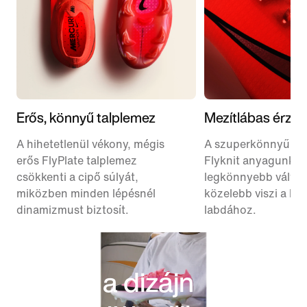
Erős, könnyű talplemez
Mezítlábas érzés
A hihetetlenül vékony, mégis
A szuperkönnyű Ato
erős FlyPlate talplemez
Flyknit anyagunk
csökkenti a cipő súlyát,
legkönnyebb változ
miközben minden lépésnél
közelebb viszi a láb
dinamizmust biztosít.
labdához.
Ami a dizájn