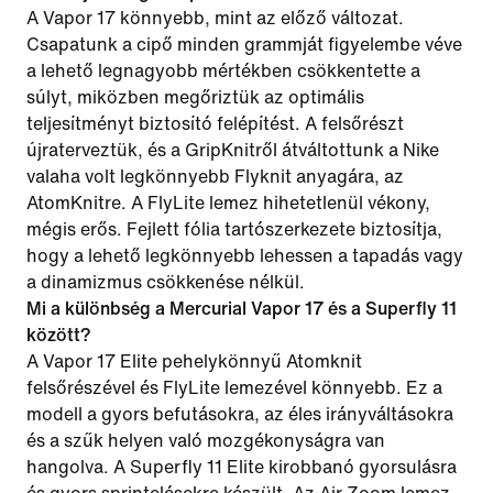
A Vapor 17 könnyebb, mint az előző változat.
Csapatunk a cipő minden grammját figyelembe véve
a lehető legnagyobb mértékben csökkentette a
súlyt, miközben megőriztük az optimális
teljesítményt biztosító felépítést. A felsőrészt
újraterveztük, és a GripKnitről átváltottunk a Nike
valaha volt legkönnyebb Flyknit anyagára, az
AtomKnitre. A FlyLite lemez hihetetlenül vékony,
mégis erős. Fejlett fólia tartószerkezete biztosítja,
hogy a lehető legkönnyebb lehessen a tapadás vagy
a dinamizmus csökkenése nélkül.
Mi a különbség a Mercurial Vapor 17 és a Superfly 11
között?
A Vapor 17 Elite pehelykönnyű Atomknit
felsőrészével és FlyLite lemezével könnyebb. Ez a
modell a gyors befutásokra, az éles irányváltásokra
és a szűk helyen való mozgékonyságra van
hangolva. A Superfly 11 Elite kirobbanó gyorsulásra