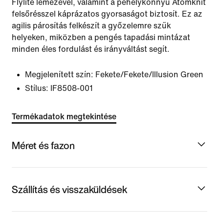
Flylite lemezével, valamint a pehelykönnyű Atomknit
felsőrésszel káprázatos gyorsaságot biztosít. Ez az
agilis párosítás felkészít a győzelemre szűk
helyeken, miközben a pengés tapadási mintázat
minden éles fordulást és irányváltást segít.
Megjelenített szín:
Fekete/Fekete/Illusion Green
Stílus:
IF8508-001
Termékadatok megtekintése
Méret és fazon
Szállítás és visszaküldések