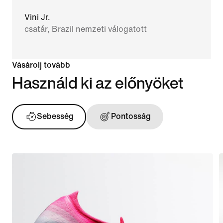
Vini Jr.
csatár, Brazil nemzeti válogatott
Vásárolj tovább
Használd ki az előnyöket
Sebesség
Pontosság
Labdaéri