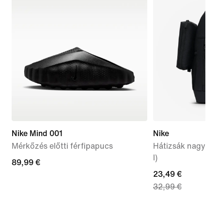
Nike Mind 001
Nike
Mérkőzés előtti férfipapucs
Hátizsák nagyob
l)
89,99
89,99 €
current
23,49 €
€
32,99 €
price
23,49
€,