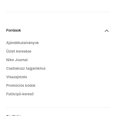
original
price
32,99
€
Források
Ajándékutalványok
Üzlet keresése
Nike Journal
Csatlakozz tagjainkhoz
Visszajelzés
Promóciós kódok
Futócipő-kereső