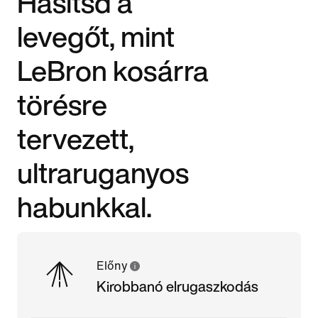
Hasítsd a
levegőt, mint
LeBron kosárra
törésre
tervezett,
ultraruganyos
habunkkal.
Előny
Kirobbanó elrugaszkodás