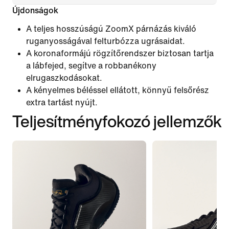
Újdonságok
A teljes hosszúságú ZoomX párnázás kiváló
ruganyosságával felturbózza ugrásaidat.
A koronaformájú rögzítőrendszer biztosan tartja
a lábfejed, segítve a robbanékony
elrugaszkodásokat.
A kényelmes béléssel ellátott, könnyű felsőrész
extra tartást nyújt.
Teljesítményfokozó jellemzők