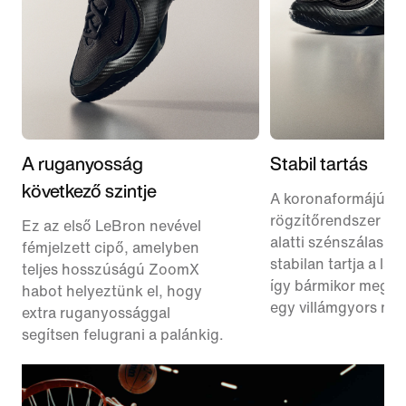
A ruganyosság
Stabil tartás
következő szintje
A koronaformájú
rögzítőrendszer és 
Ez az első LeBron nevével
alatti szénszálas l
fémjelzett cipő, amelyben
stabilan tartja a láb
teljes hosszúságú ZoomX
így bármikor megvil
habot helyeztünk el, hogy
egy villámgyors mo
extra ruganyossággal
segítsen felugrani a palánkig.