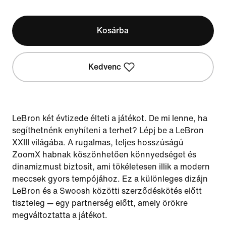
Kosárba
Kedvenc
LeBron két évtizede élteti a játékot. De mi lenne, ha
segíthetnénk enyhíteni a terhet? Lépj be a LeBron
XXIII világába. A rugalmas, teljes hosszúságú
ZoomX habnak köszönhetően könnyedséget és
dinamizmust biztosít, ami tökéletesen illik a modern
meccsek gyors tempójához. Ez a különleges dizájn
LeBron és a Swoosh közötti szerződéskötés előtt
tiszteleg — egy partnerség előtt, amely örökre
megváltoztatta a játékot.