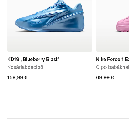
KD19 „Blueberry Blast”
Nike Force 1 Eas
Kosárlabdacipő
Cipő babáknak é
159,99
159,99 €
69,99
69,99 €
€
€