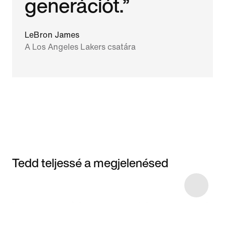
generációt.”
LeBron James
A Los Angeles Lakers csatára
Tedd teljessé a megjelenésed
Item 3 of 4