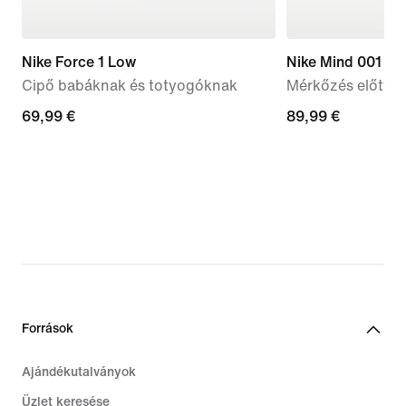
Nike Force 1 Low
Nike Mind 001
Cipő babáknak és totyogóknak
Mérkőzés előtti 
69,99
69,99 €
89,99
89,99 €
€
€
Források
Ajándékutalványok
Üzlet keresése