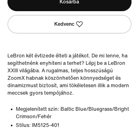
Kosárba
Kedvenc
LeBron két évtizede élteti a játékot. De mi lenne, ha
segíthetnénk enyhíteni a terhet? Lépj be a LeBron
XXIII világába. A rugalmas, teljes hosszúságú
ZoomX habnak köszönhetően könnyedséget és
dinamizmust biztosít, ami tökéletesen illik a modern
meccsek gyors tempójához.
Megjelenített szín:
Baltic Blue/Bluegrass/Bright
Crimson/Fehér
Stílus:
IM5125-401