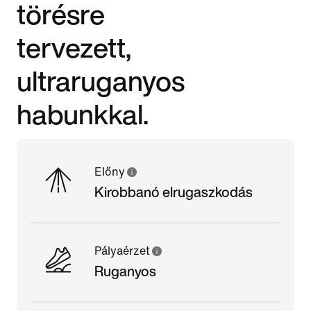
törésre
tervezett,
ultraruganyos
habunkkal.
Előny
Kirobbanó elrugaszkodás
Pályaérzet
Ruganyos