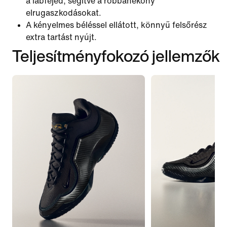
a lábfejed, segítve a robbanékony
elrugaszkodásokat.
A kényelmes béléssel ellátott, könnyű felsőrész
extra tartást nyújt.
Teljesítményfokozó jellemzők