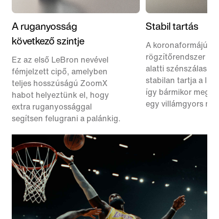
A ruganyosság
Stabil tartás
következő szintje
A koronaformájú
rögzítőrendszer és 
Ez az első LeBron nevével
alatti szénszálas l
fémjelzett cipő, amelyben
stabilan tartja a láb
teljes hosszúságú ZoomX
így bármikor megvil
habot helyeztünk el, hogy
egy villámgyors mo
extra ruganyossággal
segítsen felugrani a palánkig.