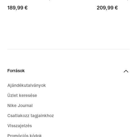
189,99
189,99 €
209,99
209,99 €
€
€
Források
Ajándékutalványok
Üzlet keresése
Nike Journal
Csatlakozz tagjainkhoz
Visszajelzés
Promóciós kódok