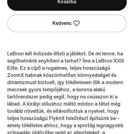
Kosárba
Kedvenc
LeBron két évtizede élteti a játékot. De mi lenne, ha
segíthetnénk enyhíteni a terhet? Íme a LeBron XXIII
Elite. Ez a cipő a rugalmas, teljes hosszúságú
ZoomX habnak köszönhetően könnyedséget és
dinamizmust biztosít, így tökéletesen illik a modern
meccsek gyors tempójához, a korona alakú
tartórendszer pedig segít, hogy ne csússzon ki a
lábad. A királyi stílushoz méltó módon a tétet még
tovább növeltük, és eltávolítottuk a nyelvet, hogy
teljes hosszúságú Flyknit felsőrészt építsünk be –
amely tökéletes ahhoz, hogy a sportág legnagyobb
színpadán üldözőbe vedd az ellenfeleket, a