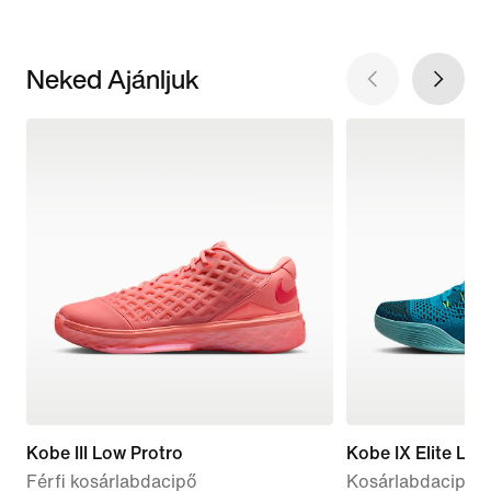
Neked Ajánljuk
Kobe III Low Protro
Kobe IX Elite Low
Férfi kosárlabdacipő
Kosárlabdacipő